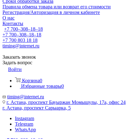
Сроки обработки заказа
Правила обмена товара или возврат его стоимости
Регистрация/Авторизация в личном кабинете
О нас
Контакты
+7 700‒308‒18‒18
+7 700‒308‒18‒18
+7 700 803 18 18
timing@internet.ru
Заказать звонок
Задать вопрос
Войти
Корзина
0
Избранные товары
0
timing@internet.ru
г. Астана, проспект Бауыржан Момышулы, 17а, офис 24
г. Астана, проспект Сарыарка, 5
Instagram
Telegram
WhatsApp