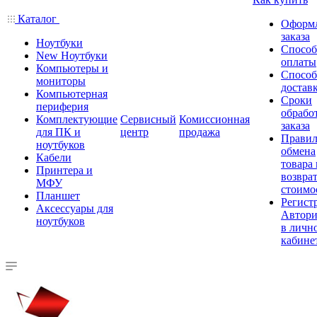
Каталог
Оформ
заказа
Ноутбуки
Спосо
New Ноутбуки
оплаты
Компьютеры и
Спосо
мониторы
достав
Компьютерная
Сроки
периферия
обрабо
Комплектующие
Сервисный
Комиссионная
заказа
для ПК и
центр
продажа
Правил
ноутбуков
обмена
Кабели
товара
Принтера и
возврат
МФУ
стоимо
Планшет
Регист
Аксессуары для
Автори
ноутбуков
в личн
кабине