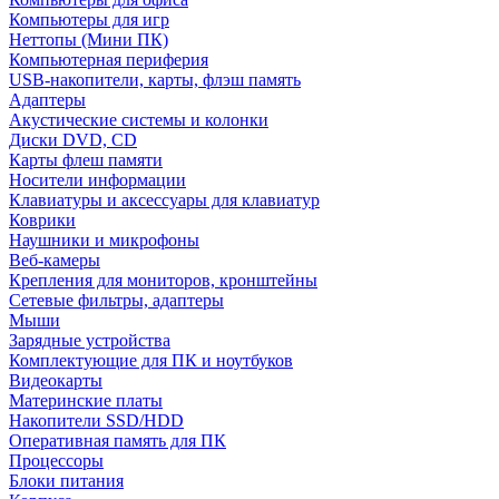
Компьютеры для игр
Неттопы (Мини ПК)
Компьютерная периферия
USB-накопители, карты, флэш память
Адаптеры
Акустические системы и колонки
Диски DVD, CD
Карты флеш памяти
Носители информации
Клавиатуры и аксессуары для клавиатур
Коврики
Наушники и микрофоны
Веб-камеры
Крепления для мониторов, кронштейны
Сетевые фильтры, адаптеры
Мыши
Зарядные устройства
Комплектующие для ПК и ноутбуков
Видеокарты
Материнские платы
Накопители SSD/HDD
Оперативная память для ПК
Процессоры
Блоки питания