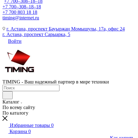
+7 700‒308‒18‒18
+7 700‒308‒18‒18
+7 700 803 18 18
timing@internet.ru
г. Астана, проспект Бауыржан Момышулы, 17а, офис 24
г. Астана, проспект Сарыарка, 5
Войти
TIMING - Ваш надежный партнер в мире техники
Каталог
По всему сайту
По каталогу
Избранные товары
0
Корзина
0
Как купить