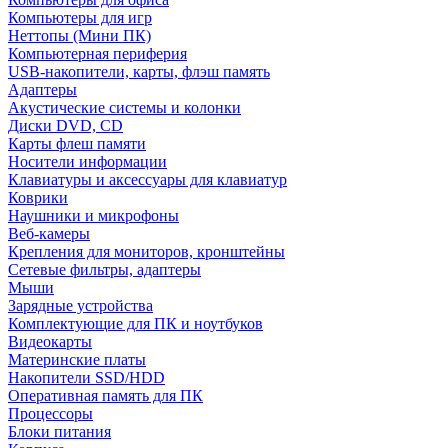
Компьютеры для игр
Неттопы (Мини ПК)
Компьютерная периферия
USB-накопители, карты, флэш память
Адаптеры
Акустические системы и колонки
Диски DVD, CD
Карты флеш памяти
Носители информации
Клавиатуры и аксессуары для клавиатур
Коврики
Наушники и микрофоны
Веб-камеры
Крепления для мониторов, кронштейны
Сетевые фильтры, адаптеры
Мыши
Зарядные устройства
Комплектующие для ПК и ноутбуков
Видеокарты
Материнские платы
Накопители SSD/HDD
Оперативная память для ПК
Процессоры
Блоки питания