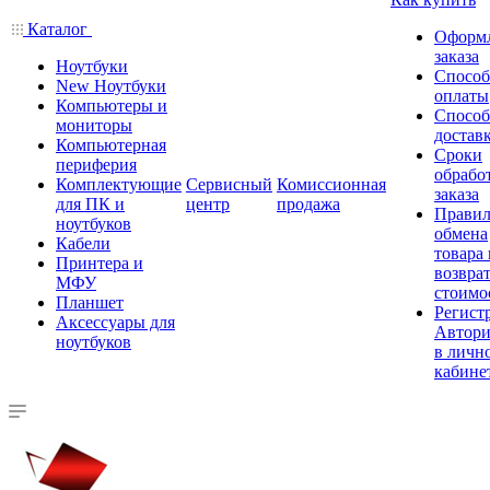
Каталог
Оформ
заказа
Ноутбуки
Спосо
New Ноутбуки
оплаты
Компьютеры и
Спосо
мониторы
достав
Компьютерная
Сроки
периферия
обрабо
Комплектующие
Сервисный
Комиссионная
заказа
для ПК и
центр
продажа
Правил
ноутбуков
обмена
Кабели
товара
Принтера и
возврат
МФУ
стоимо
Планшет
Регист
Аксессуары для
Автори
ноутбуков
в личн
кабине