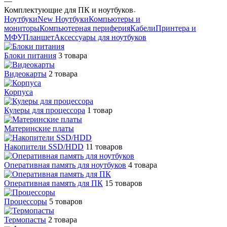
—
Комплектующие для ПК и ноутбуков
Ноутбуки
New Ноутбуки
Компьютеры и
мониторы
Компьютерная периферия
Кабели
Принтера и
МФУ
Планшет
Аксессуары для ноутбуков
Блоки питания
3 товара
Видеокарты
2 товара
Корпуса
Кулеры для процессора
1 товар
Материнские платы
Накопители SSD/HDD
11 товаров
Оперативная память для ноутбуков
4 товара
Оперативная память для ПК
15 товаров
Процессоры
5 товаров
Термопасты
2 товара