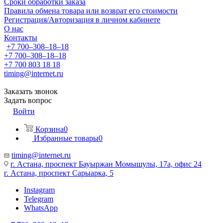
Сроки обработки заказа
Правила обмена товара или возврат его стоимости
Регистрация/Авторизация в личном кабинете
О нас
Контакты
+7 700‒308‒18‒18
+7 700‒308‒18‒18
+7 700 803 18 18
timing@internet.ru
Заказать звонок
Задать вопрос
Войти
Корзина
0
Избранные товары
0
timing@internet.ru
г. Астана, проспект Бауыржан Момышулы, 17а, офис 24
г. Астана, проспект Сарыарка, 5
Instagram
Telegram
WhatsApp