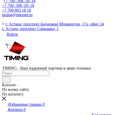
+7 700‒308‒18‒18
+7 700‒308‒18‒18
+7 700 803 18 18
timing@internet.ru
г. Астана, проспект Бауыржан Момышулы, 17а, офис 24
г. Астана, проспект Сарыарка, 5
Войти
TIMING - Ваш надежный партнер в мире техники
Каталог
По всему сайту
По каталогу
Избранные товары
0
Корзина
0
Как купить