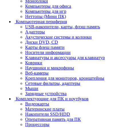
Моноблоки
Компьютеры для офиса
Компьютеры для игр
Неттопы (Мини ПК)
Компьютерная периферия
USB-накопители, карты, флэш память
Адаптеры
Акустические системы и колонки
Диски DVD, CD
Карты флеш памяти
Носители информации
Клавиатуры и аксессуары для клавиатур
Коврики
Наушники и микрофоны
Веб-камеры
Крепления для мониторов, кронштейны
Сетевые фильтры, адаптеры
Мыши
Зарядные устройства
Комплектующие для ПК и ноутбуков
Видеокарты
Материнские платы
Накопители SSD/HDD
Оперативная память для ПК
Процессоры