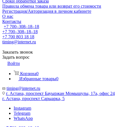
Сроки обработки заказа
Правила обмена товара или возврат его стоимости
Регистрация/Авторизация в личном кабинете
О нас
Контакты
+7 700‒308‒18‒18
+7 700‒308‒18‒18
+7 700 803 18 18
timing@internet.ru
Заказать звонок
Задать вопрос
Войти
Корзина
0
Избранные товары
0
timing@internet.ru
г. Астана, проспект Бауыржан Момышулы, 17а, офис 24
г. Астана, проспект Сарыарка, 5
Instagram
Telegram
WhatsApp