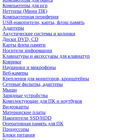
Компьютеры для игр
Неттопы (Мини ПК)
Компьютерная периферия
USB-накопители, карты, флэш память
Адаптеры
Акустические системы и колонки
Диски DVD, CD
Карты флеш памяти
Носители информации
Клавиатуры и аксессуары для клавиатур
Коврики
Наушники и микрофоны
Веб-камеры
Крепления для мониторов, кронштейны
Сетевые фильтры, адаптеры
Мыши
Зарядные устройства
Комплектующие для ПК и ноутбуков
Видеокарты
Материнские платы
Накопители SSD/HDD
Оперативная память для ПК
Процессоры
Блоки питания