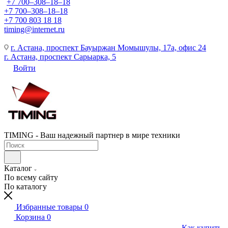
+7 700‒308‒18‒18
+7 700‒308‒18‒18
+7 700 803 18 18
timing@internet.ru
г. Астана, проспект Бауыржан Момышулы, 17а, офис 24
г. Астана, проспект Сарыарка, 5
Войти
TIMING - Ваш надежный партнер в мире техники
Каталог
По всему сайту
По каталогу
Избранные товары
0
Корзина
0
Как купить