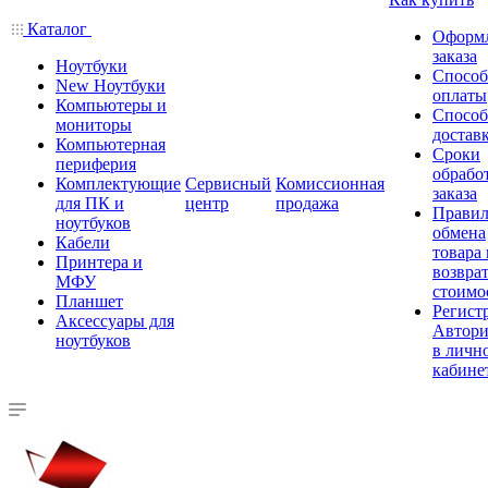
Каталог
Оформ
заказа
Ноутбуки
Спосо
New Ноутбуки
оплаты
Компьютеры и
Спосо
мониторы
достав
Компьютерная
Сроки
периферия
обрабо
Комплектующие
Сервисный
Комиссионная
заказа
для ПК и
центр
продажа
Правил
ноутбуков
обмена
Кабели
товара
Принтера и
возврат
МФУ
стоимо
Планшет
Регист
Аксессуары для
Автори
ноутбуков
в личн
кабине