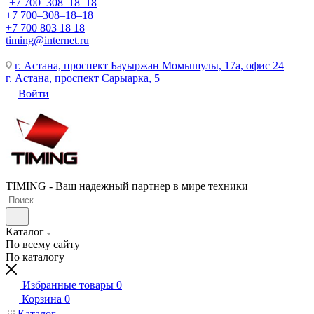
+7 700‒308‒18‒18
+7 700‒308‒18‒18
+7 700 803 18 18
timing@internet.ru
г. Астана, проспект Бауыржан Момышулы, 17а, офис 24
г. Астана, проспект Сарыарка, 5
Войти
TIMING - Ваш надежный партнер в мире техники
Каталог
По всему сайту
По каталогу
Избранные товары
0
Корзина
0
Каталог