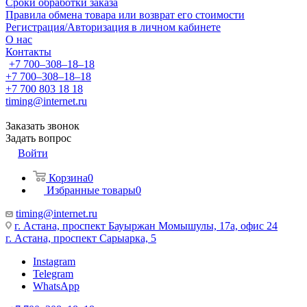
Сроки обработки заказа
Правила обмена товара или возврат его стоимости
Регистрация/Авторизация в личном кабинете
О нас
Контакты
+7 700‒308‒18‒18
+7 700‒308‒18‒18
+7 700 803 18 18
timing@internet.ru
Заказать звонок
Задать вопрос
Войти
Корзина
0
Избранные товары
0
timing@internet.ru
г. Астана, проспект Бауыржан Момышулы, 17а, офис 24
г. Астана, проспект Сарыарка, 5
Instagram
Telegram
WhatsApp