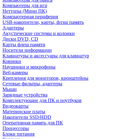
Компьютеры для игр
Неттопы (Мини ПК)
Компьютерная периферия
USB-накопители, карты, флэш память
Адаптеры
Акустические системы и колонки
Диски DVD, CD
Карты флеш памяти
Носители информации
Клавиатуры и аксессуары для клавиатур
Коврики
Наушники и микрофоны
Веб-камеры
Крепления для мониторов, кронштейны
Сетевые фильтры, адаптеры
Мыши
Зарядные устройства
Комплектующие для ПК и ноутбуков
Видеокарты
Материнские платы
Накопители SSD/HDD
Оперативная память для ПК
Процессоры
Блоки питания