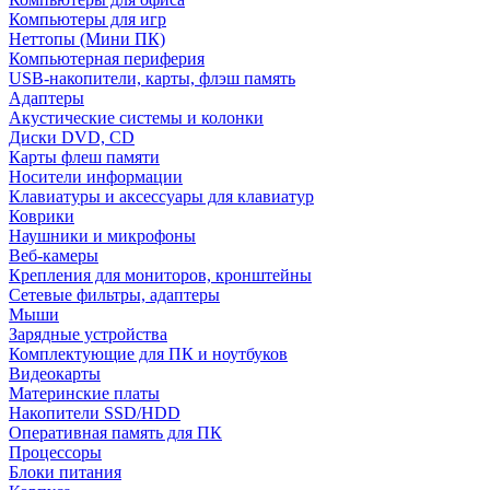
Компьютеры для игр
Неттопы (Мини ПК)
Компьютерная периферия
USB-накопители, карты, флэш память
Адаптеры
Акустические системы и колонки
Диски DVD, CD
Карты флеш памяти
Носители информации
Клавиатуры и аксессуары для клавиатур
Коврики
Наушники и микрофоны
Веб-камеры
Крепления для мониторов, кронштейны
Сетевые фильтры, адаптеры
Мыши
Зарядные устройства
Комплектующие для ПК и ноутбуков
Видеокарты
Материнские платы
Накопители SSD/HDD
Оперативная память для ПК
Процессоры
Блоки питания