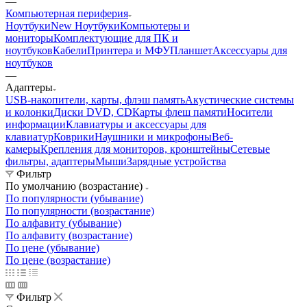
—
Компьютерная периферия
Ноутбуки
New Ноутбуки
Компьютеры и
мониторы
Комплектующие для ПК и
ноутбуков
Кабели
Принтера и МФУ
Планшет
Аксессуары для
ноутбуков
—
Адаптеры
USB-накопители, карты, флэш память
Акустические системы
и колонки
Диски DVD, CD
Карты флеш памяти
Носители
информации
Клавиатуры и аксессуары для
клавиатур
Коврики
Наушники и микрофоны
Веб-
камеры
Крепления для мониторов, кронштейны
Сетевые
фильтры, адаптеры
Мыши
Зарядные устройства
Фильтр
По умолчанию (возрастание)
По популярности (убывание)
По популярности (возрастание)
По алфавиту (убывание)
По алфавиту (возрастание)
По цене (убывание)
По цене (возрастание)
Фильтр