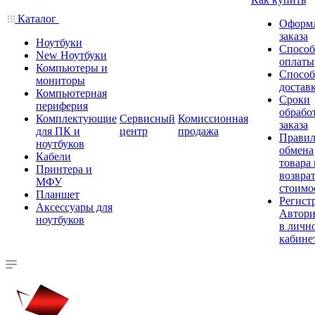
Каталог
Оформ
заказа
Ноутбуки
Спосо
New Ноутбуки
оплаты
Компьютеры и
Спосо
мониторы
достав
Компьютерная
Сроки
периферия
обрабо
Комплектующие
Сервисный
Комиссионная
заказа
для ПК и
центр
продажа
Правил
ноутбуков
обмена
Кабели
товара
Принтера и
возврат
МФУ
стоимо
Планшет
Регист
Аксессуары для
Автори
ноутбуков
в личн
кабине