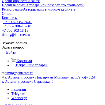
Сроки обработки заказа
Правила обмена товара или возврат его стоимости
Регистрация/Авторизация в личном кабинете
О нас
Контакты
+7 700‒308‒18‒18
+7 700‒308‒18‒18
+7 700 803 18 18
timing@internet.ru
Заказать звонок
Задать вопрос
Войти
Корзина
0
Избранные товары
0
timing@internet.ru
г. Астана, проспект Бауыржан Момышулы, 17а, офис 24
г. Астана, проспект Сарыарка, 5
Instagram
Telegram
WhatsApp