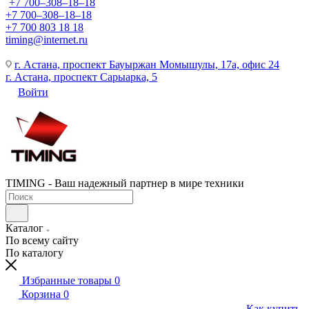
+7 700‒308‒18‒18
+7 700‒308‒18‒18
+7 700 803 18 18
timing@internet.ru
г. Астана, проспект Бауыржан Момышулы, 17а, офис 24
г. Астана, проспект Сарыарка, 5
Войти
TIMING - Ваш надежный партнер в мире техники
Каталог
По всему сайту
По каталогу
Избранные товары
0
Корзина
0
Как купить