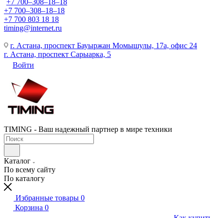
+7 700‒308‒18‒18
+7 700‒308‒18‒18
+7 700 803 18 18
timing@internet.ru
г. Астана, проспект Бауыржан Момышулы, 17а, офис 24
г. Астана, проспект Сарыарка, 5
Войти
TIMING - Ваш надежный партнер в мире техники
Каталог
По всему сайту
По каталогу
Избранные товары
0
Корзина
0
Как купить