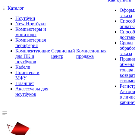
Каталог
Оформ
заказа
Ноутбуки
Спосо
New Ноутбуки
оплаты
Компьютеры и
Спосо
мониторы
достав
Компьютерная
Сроки
периферия
обрабо
Комплектующие
Сервисный
Комиссионная
заказа
для ПК и
центр
продажа
Правил
ноутбуков
обмена
Кабели
товара
Принтера и
возврат
МФУ
стоимо
Планшет
Регист
Аксессуары для
Автори
ноутбуков
в личн
кабине