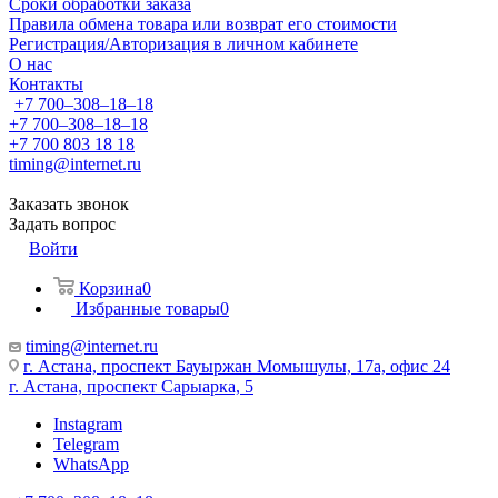
Сроки обработки заказа
Правила обмена товара или возврат его стоимости
Регистрация/Авторизация в личном кабинете
О нас
Контакты
+7 700‒308‒18‒18
+7 700‒308‒18‒18
+7 700 803 18 18
timing@internet.ru
Заказать звонок
Задать вопрос
Войти
Корзина
0
Избранные товары
0
timing@internet.ru
г. Астана, проспект Бауыржан Момышулы, 17а, офис 24
г. Астана, проспект Сарыарка, 5
Instagram
Telegram
WhatsApp