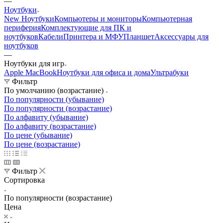
—
Ноутбуки
New Ноутбуки
Компьютеры и мониторы
Компьютерная
периферия
Комплектующие для ПК и
ноутбуков
Кабели
Принтера и МФУ
Планшет
Аксессуары для
ноутбуков
—
Ноутбуки для игр
Apple MacBook
Ноутбуки для офиса и дома
Ультрабуки
Фильтр
По умолчанию (возрастание)
По популярности (убывание)
По популярности (возрастание)
По алфавиту (убывание)
По алфавиту (возрастание)
По цене (убывание)
По цене (возрастание)
Фильтр
Сортировка
По популярности (возрастание)
Цена