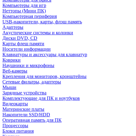
Компьютеры для игр
Неттопы (Мини ПК)
Компьютерная периферия
USB-накопители, карты, флэш память
Адаптеры
Акустические системы и колонки
Диски DVD, CD
Карты флеш памяти
Носители информации
Клавиатуры и аксессуары для клавиатур
Коврики
Наушники и микрофоны
Веб-камеры
Крепления для мониторов, кронштейны
Сетевые фильтры, адаптеры
Мыши
Зарядные устройства
Комплектующие для ПК и ноутбуков
Видеокарты
Материнские платы
Накопители SSD/HDD
Оперативная память для ПК
Процессоры
Блоки питания