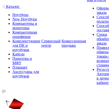
Каталог
Оформ
заказа
Ноутбуки
Спосо
New Ноутбуки
оплаты
Компьютеры и
Спосо
мониторы
достав
Компьютерная
Сроки
периферия
обрабо
Комплектующие
Сервисный
Комиссионная
заказа
для ПК и
центр
продажа
Правил
ноутбуков
обмена
Кабели
товара
Принтера и
возврат
МФУ
стоимо
Планшет
Регист
Аксессуары для
Автори
ноутбуков
в личн
кабине