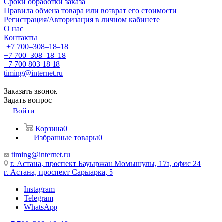
Сроки обработки заказа
Правила обмена товара или возврат его стоимости
Регистрация/Авторизация в личном кабинете
О нас
Контакты
+7 700‒308‒18‒18
+7 700‒308‒18‒18
+7 700 803 18 18
timing@internet.ru
Заказать звонок
Задать вопрос
Войти
Корзина
0
Избранные товары
0
timing@internet.ru
г. Астана, проспект Бауыржан Момышулы, 17а, офис 24
г. Астана, проспект Сарыарка, 5
Instagram
Telegram
WhatsApp