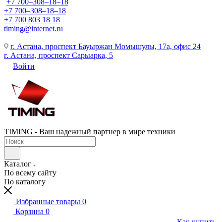
+7 700‒308‒18‒18
+7 700‒308‒18‒18
+7 700 803 18 18
timing@internet.ru
г. Астана, проспект Бауыржан Момышулы, 17а, офис 24
г. Астана, проспект Сарыарка, 5
Войти
TIMING - Ваш надежный партнер в мире техники
Каталог
По всему сайту
По каталогу
Избранные товары
0
Корзина
0
Как купить