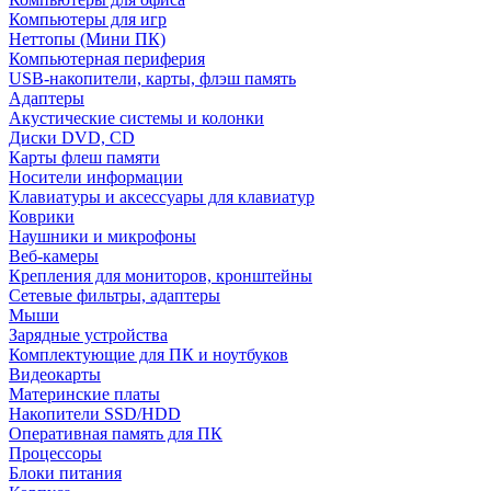
Компьютеры для игр
Неттопы (Мини ПК)
Компьютерная периферия
USB-накопители, карты, флэш память
Адаптеры
Акустические системы и колонки
Диски DVD, CD
Карты флеш памяти
Носители информации
Клавиатуры и аксессуары для клавиатур
Коврики
Наушники и микрофоны
Веб-камеры
Крепления для мониторов, кронштейны
Сетевые фильтры, адаптеры
Мыши
Зарядные устройства
Комплектующие для ПК и ноутбуков
Видеокарты
Материнские платы
Накопители SSD/HDD
Оперативная память для ПК
Процессоры
Блоки питания