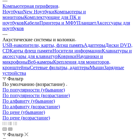
—
Компьютерная периферия
Ноутбуки
New Ноутбуки
Компьютеры и
мониторы
Комплектующие для ПК и
ноутбуков
Кабели
Принтера и МФУ
Планшет
Аксессуары для
ноутбуков
—
Акустические системы и колонки
USB-накопители, карты, флэш память
Адаптеры
Диски DVD,
CD
Карты флеш памяти
Носители информации
Клавиатуры и
аксессуары для клавиатур
Коврики
Наушники и
микрофоны
Веб-камеры
Крепления для мониторов,
кронштейны
Сетевые фильтры, адаптеры
Мыши
Зарядные
устройства
Фильтр
По умолчанию (возрастание)
По популярности (убывание)
По популярности (возрастание)
По алфавиту (убывание)
По алфавиту (возрастание)
По цене (убывание)
По цене (возрастание)
Фильтр