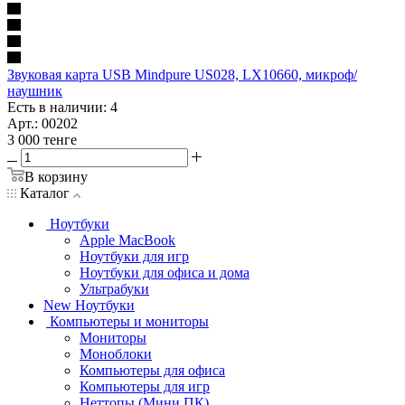
Звуковая карта USB Mindpure US028, LX10660, микроф/
наушник
Есть в наличии: 4
Арт.: 00202
3 000
тенге
В корзину
Каталог
Ноутбуки
Apple MacBook
Ноутбуки для игр
Ноутбуки для офиса и дома
Ультрабуки
New Ноутбуки
Компьютеры и мониторы
Мониторы
Моноблоки
Компьютеры для офиса
Компьютеры для игр
Неттопы (Мини ПК)