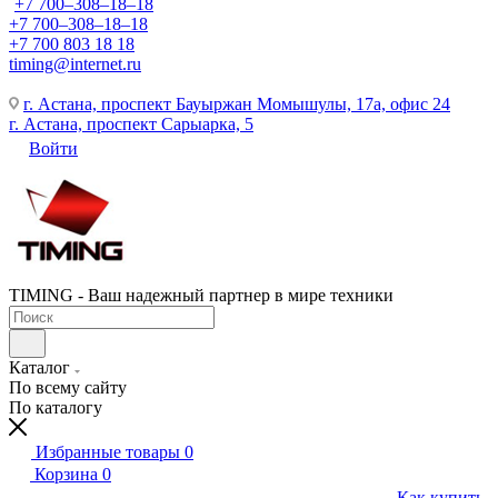
+7 700‒308‒18‒18
+7 700‒308‒18‒18
+7 700 803 18 18
timing@internet.ru
г. Астана, проспект Бауыржан Момышулы, 17а, офис 24
г. Астана, проспект Сарыарка, 5
Войти
TIMING - Ваш надежный партнер в мире техники
Каталог
По всему сайту
По каталогу
Избранные товары
0
Корзина
0
Как купить