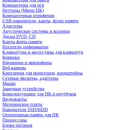
Компьютеры для игр
Неттопы (Мини ПК)
Компьютерная периферия
USB-накопители, карты, флэш память
Адаптеры
Акустические системы и колонки
Диски DVD, CD
Карты флеш памяти
Носители информации
Клавиатуры и аксессуары для клавиатур
Коврики
Наушники и микрофоны
Веб-камеры
Крепления для мониторов, кронштейны
Сетевые фильтры, адаптеры
Мыши
Зарядные устройства
Комплектующие для ПК и ноутбуков
Видеокарты
Материнские платы
Накопители SSD/HDD
Оперативная память для ПК
Процессоры
Блоки питания