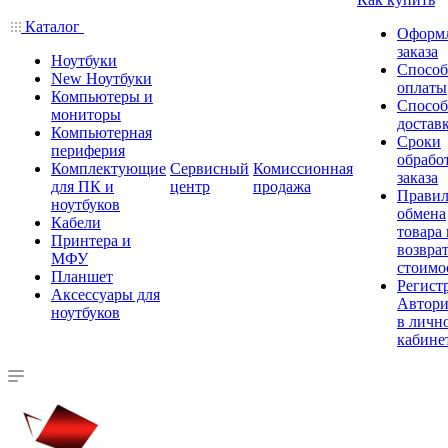
Каталог
Оформ
заказа
Ноутбуки
Спосо
New Ноутбуки
оплаты
Компьютеры и
Спосо
мониторы
достав
Компьютерная
Сроки
периферия
обрабо
Комплектующие
Сервисный
Комиссионная
заказа
для ПК и
центр
продажа
Правил
ноутбуков
обмена
Кабели
товара
Принтера и
возврат
МФУ
стоимо
Планшет
Регист
Аксессуары для
Автори
ноутбуков
в личн
кабине