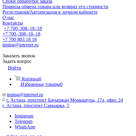
Сроки обработки заказа
Правила обмена товара или возврат его стоимости
Регистрация/Авторизация в личном кабинете
О нас
Контакты
+7 700‒308‒18‒18
+7 700‒308‒18‒18
+7 700 803 18 18
timing@internet.ru
Заказать звонок
Задать вопрос
Войти
Корзина
0
Избранные товары
0
timing@internet.ru
г. Астана, проспект Бауыржан Момышулы, 17а, офис 24
г. Астана, проспект Сарыарка, 5
Instagram
Telegram
WhatsApp