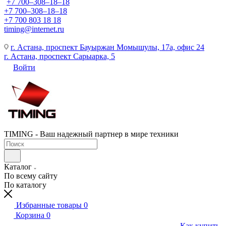
+7 700‒308‒18‒18
+7 700‒308‒18‒18
+7 700 803 18 18
timing@internet.ru
г. Астана, проспект Бауыржан Момышулы, 17а, офис 24
г. Астана, проспект Сарыарка, 5
Войти
TIMING - Ваш надежный партнер в мире техники
Каталог
По всему сайту
По каталогу
Избранные товары
0
Корзина
0
Как купить