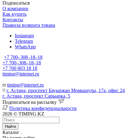
Подписаться
О компании
Как купить
Контакты
Правила возврата товара
Instagram
Telegram
WhatsApp
+7 700‒308‒18‒18
+7 700‒308‒18‒18
+7 700 803 18 18
timing@internet.ru
timing@internet.ru
г. Астана, проспект Бауыржан Момышулы, 17а, офис 24
г. Астана, проспект Сарыарка, 5
Подписаться на рассылку
Политика конфиденциальности
2026 © TIMING.KZ
Найти
Каталог
По всему сайту