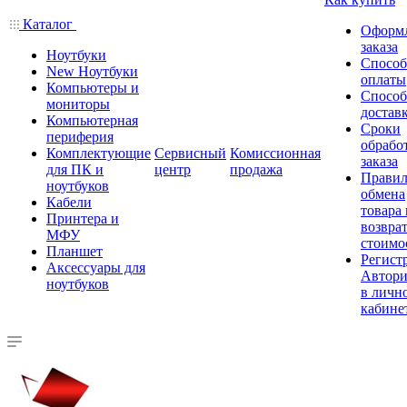
Каталог
Оформ
заказа
Ноутбуки
Спосо
New Ноутбуки
оплаты
Компьютеры и
Спосо
мониторы
достав
Компьютерная
Сроки
периферия
обрабо
Комплектующие
Сервисный
Комиссионная
заказа
для ПК и
центр
продажа
Правил
ноутбуков
обмена
Кабели
товара
Принтера и
возврат
МФУ
стоимо
Планшет
Регист
Аксессуары для
Автори
ноутбуков
в личн
кабине