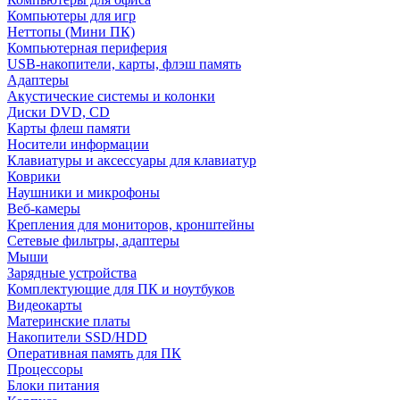
Компьютеры для игр
Неттопы (Мини ПК)
Компьютерная периферия
USB-накопители, карты, флэш память
Адаптеры
Акустические системы и колонки
Диски DVD, CD
Карты флеш памяти
Носители информации
Клавиатуры и аксессуары для клавиатур
Коврики
Наушники и микрофоны
Веб-камеры
Крепления для мониторов, кронштейны
Сетевые фильтры, адаптеры
Мыши
Зарядные устройства
Комплектующие для ПК и ноутбуков
Видеокарты
Материнские платы
Накопители SSD/HDD
Оперативная память для ПК
Процессоры
Блоки питания