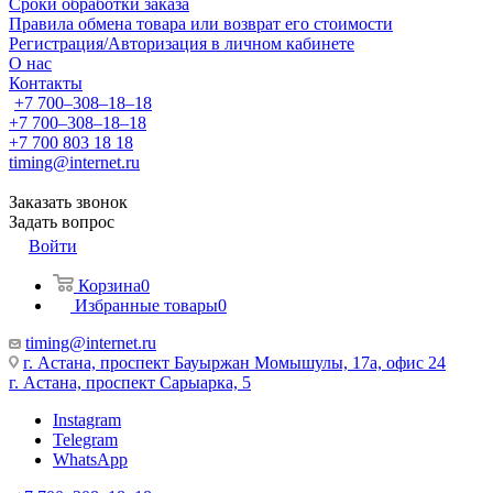
Сроки обработки заказа
Правила обмена товара или возврат его стоимости
Регистрация/Авторизация в личном кабинете
О нас
Контакты
+7 700‒308‒18‒18
+7 700‒308‒18‒18
+7 700 803 18 18
timing@internet.ru
Заказать звонок
Задать вопрос
Войти
Корзина
0
Избранные товары
0
timing@internet.ru
г. Астана, проспект Бауыржан Момышулы, 17а, офис 24
г. Астана, проспект Сарыарка, 5
Instagram
Telegram
WhatsApp