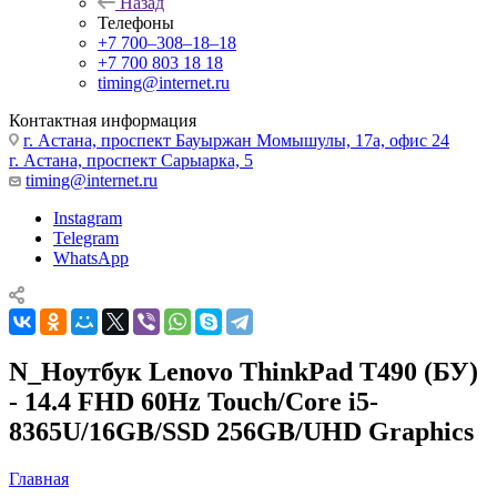
Назад
Телефоны
+7 700‒308‒18‒18
+7 700 803 18 18
timing@internet.ru
Контактная информация
г. Астана, проспект Бауыржан Момышулы, 17а, офис 24
г. Астана, проспект Сарыарка, 5
timing@internet.ru
Instagram
Telegram
WhatsApp
N_Ноутбук Lenovo ThinkPad T490 (БУ)
- 14.4 FHD 60Hz Touch/Core i5-
8365U/16GB/SSD 256GB/UHD Graphics
Главная