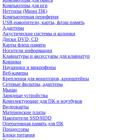
Компьютеры для игр
Неттопы (Мини ПК)
Компьютерная периферия
USB-накопители, карты, флэш память
Адаптеры
Акустические системы и колонки
Диски DVD, CD
Карты флеш памяти
Носители информации
Клавиатуры и аксессуары для клавиатур
Коврики
Наушники и микрофоны
Веб-камеры
Крепления для мониторов, кронштейны
Сетевые фильтры, адаптеры
Мыши
Зарядные устройства
Комплектующие для ПК и ноутбуков
Видеокарты
Материнские платы
Накопители SSD/HDD
Оперативная память для ПК
Процессоры
Блоки питания