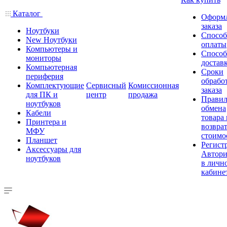
Каталог
Оформ
заказа
Ноутбуки
Спосо
New Ноутбуки
оплаты
Компьютеры и
Спосо
мониторы
достав
Компьютерная
Сроки
периферия
обрабо
Комплектующие
Сервисный
Комиссионная
заказа
для ПК и
центр
продажа
Правил
ноутбуков
обмена
Кабели
товара
Принтера и
возврат
МФУ
стоимо
Планшет
Регист
Аксессуары для
Автори
ноутбуков
в личн
кабине