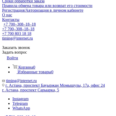
Сроки обработки заказа
Правила обмена товара или возврат его стоимости
Регистрация/Авторизация в личном кабинете
О нас
Контакты
+7 700‒308‒18‒18
+7 700‒308‒18‒18
+7 700 803 18 18
timing@internet.ru
Заказать звонок
Задать вопрос
Войти
Корзина
0
Избранные товары
0
timing@internet.ru
г. Астана, проспект Бауыржан Момышулы, 17а, офис 24
г. Астана, проспект Сарыарка, 5
Instagram
Telegram
WhatsApp