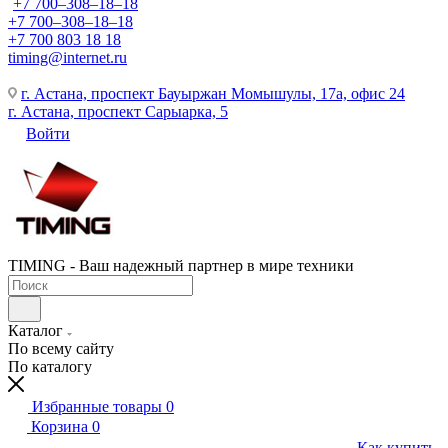
+7 700‒308‒18‒18
+7 700‒308‒18‒18
+7 700 803 18 18
timing@internet.ru
г. Астана, проспект Бауыржан Момышулы, 17а, офис 24
г. Астана, проспект Сарыарка, 5
Войти
TIMING - Ваш надежный партнер в мире техники
Каталог
По всему сайту
По каталогу
Избранные товары
0
Корзина
0
Как купить