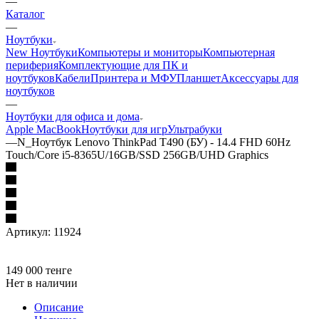
—
Каталог
—
Ноутбуки
New Ноутбуки
Компьютеры и мониторы
Компьютерная
периферия
Комплектующие для ПК и
ноутбуков
Кабели
Принтера и МФУ
Планшет
Аксессуары для
ноутбуков
—
Ноутбуки для офиса и дома
Apple MacBook
Ноутбуки для игр
Ультрабуки
—
N_Ноутбук Lenovo ThinkPad T490 (БУ) - 14.4 FHD 60Hz
Touch/Core i5-8365U/16GB/SSD 256GB/UHD Graphics
Артикул:
11924
149 000
тенге
Нет в наличии
Описание