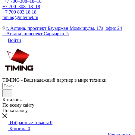
+7 700‒308‒18‒18
+7 700‒308‒18‒18
+7 700 803 18 18
timing@internet.ru
г. Астана, проспект Бауыржан Момышулы, 17а, офис 24
г. Астана, проспект Сарыарка, 5
Войти
TIMING - Ваш надежный партнер в мире техники
Каталог
По всему сайту
По каталогу
Избранные товары
0
Корзина
0
Как купить