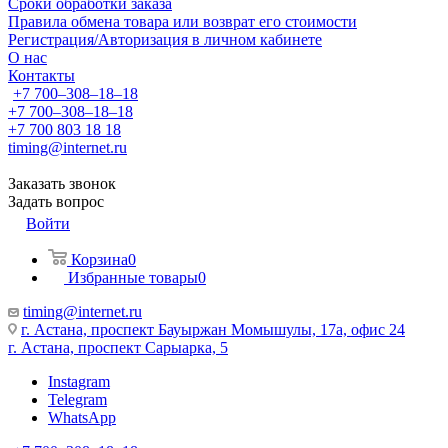
Сроки обработки заказа
Правила обмена товара или возврат его стоимости
Регистрация/Авторизация в личном кабинете
О нас
Контакты
+7 700‒308‒18‒18
+7 700‒308‒18‒18
+7 700 803 18 18
timing@internet.ru
Заказать звонок
Задать вопрос
Войти
Корзина
0
Избранные товары
0
timing@internet.ru
г. Астана, проспект Бауыржан Момышулы, 17а, офис 24
г. Астана, проспект Сарыарка, 5
Instagram
Telegram
WhatsApp