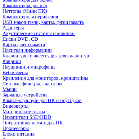
Компьютеры для игр
Неттопы (Мини ПК)
Компьютерная периферия
USB-накопители, карты, флэш память
Адаптеры
Акустические системы и колонки
Диски DVD, CD
Карты флеш памяти
Носители информации
Клавиатуры и аксессуары для клавиатур
Коврики
Наушники и микрофоны
Веб-камеры
Крепления для мониторов, кронштейны
Сетевые фильтры, адаптеры
Мыши
Зарядные устройства
Комплектующие для ПК и ноутбуков
Видеокарты
Материнские платы
Накопители SSD/HDD
Оперативная память для ПК
Процессоры
Блоки питания