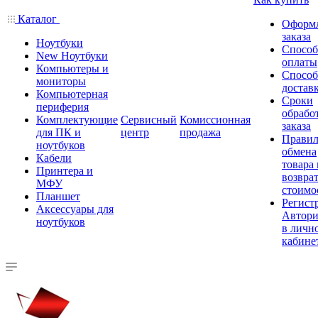
Каталог
Оформ
заказа
Ноутбуки
Спосо
New Ноутбуки
оплаты
Компьютеры и
Спосо
мониторы
достав
Компьютерная
Сроки
периферия
обрабо
Комплектующие
Сервисный
Комиссионная
заказа
для ПК и
центр
продажа
Правил
ноутбуков
обмена
Кабели
товара
Принтера и
возврат
МФУ
стоимо
Планшет
Регист
Аксессуары для
Автори
ноутбуков
в личн
кабине