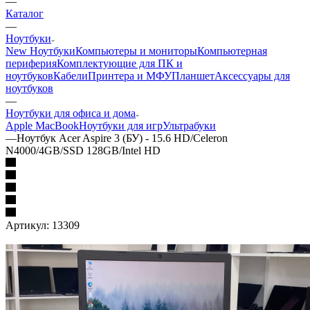
—
Каталог
—
Ноутбуки
New Ноутбуки
Компьютеры и мониторы
Компьютерная
периферия
Комплектующие для ПК и
ноутбуков
Кабели
Принтера и МФУ
Планшет
Аксессуары для
ноутбуков
—
Ноутбуки для офиса и дома
Apple MacBook
Ноутбуки для игр
Ультрабуки
—
Ноутбук Acer Aspire 3 (БУ) - 15.6 HD/Celeron
N4000/4GB/SSD 128GB/Intel HD
Артикул:
13309