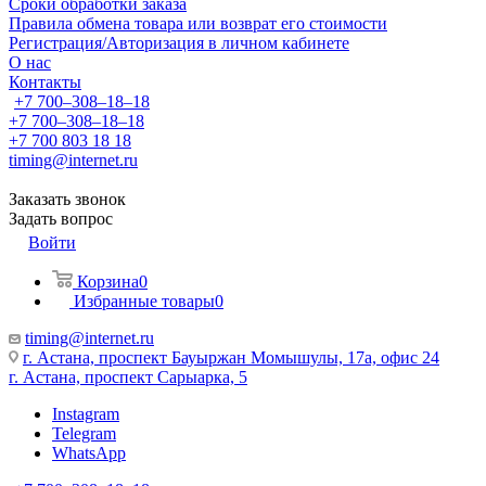
Сроки обработки заказа
Правила обмена товара или возврат его стоимости
Регистрация/Авторизация в личном кабинете
О нас
Контакты
+7 700‒308‒18‒18
+7 700‒308‒18‒18
+7 700 803 18 18
timing@internet.ru
Заказать звонок
Задать вопрос
Войти
Корзина
0
Избранные товары
0
timing@internet.ru
г. Астана, проспект Бауыржан Момышулы, 17а, офис 24
г. Астана, проспект Сарыарка, 5
Instagram
Telegram
WhatsApp