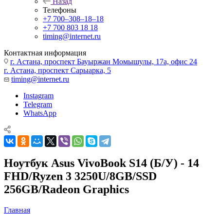
Назад
Телефоны
+7 700‒308‒18‒18
+7 700 803 18 18
timing@internet.ru
Контактная информация
г. Астана, проспект Бауыржан Момышулы, 17а, офис 24
г. Астана, проспект Сарыарка, 5
timing@internet.ru
Instagram
Telegram
WhatsApp
Ноутбук Asus VivoBook S14 (Б/У) - 14
FHD/Ryzen 3 3250U/8GB/SSD
256GB/Radeon Graphics
Главная