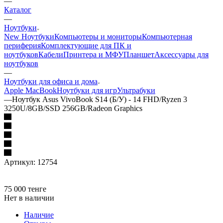
—
Каталог
—
Ноутбуки
New Ноутбуки
Компьютеры и мониторы
Компьютерная
периферия
Комплектующие для ПК и
ноутбуков
Кабели
Принтера и МФУ
Планшет
Аксессуары для
ноутбуков
—
Ноутбуки для офиса и дома
Apple MacBook
Ноутбуки для игр
Ультрабуки
—
Ноутбук Asus VivoBook S14 (Б/У) - 14 FHD/Ryzen 3
3250U/8GB/SSD 256GB/Radeon Graphics
Артикул:
12754
75 000
тенге
Нет в наличии
Наличие