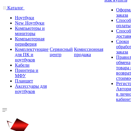
Каталог
Оформ
заказа
Ноутбуки
Спосо
New Ноутбуки
оплаты
Компьютеры и
Спосо
мониторы
достав
Компьютерная
Сроки
периферия
обрабо
Комплектующие
Сервисный
Комиссионная
заказа
для ПК и
центр
продажа
Правил
ноутбуков
обмена
Кабели
товара
Принтера и
возврат
МФУ
стоимо
Планшет
Регист
Аксессуары для
Автори
ноутбуков
в личн
кабине