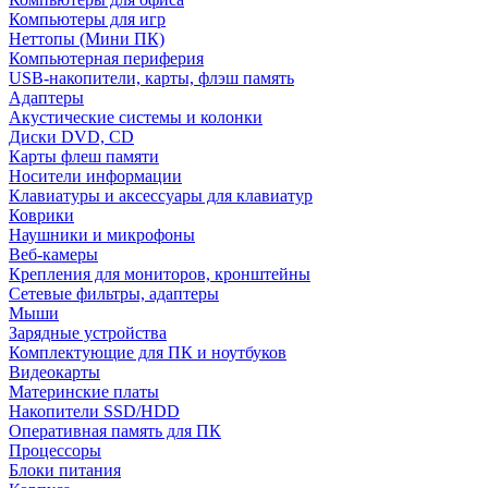
Компьютеры для игр
Неттопы (Мини ПК)
Компьютерная периферия
USB-накопители, карты, флэш память
Адаптеры
Акустические системы и колонки
Диски DVD, CD
Карты флеш памяти
Носители информации
Клавиатуры и аксессуары для клавиатур
Коврики
Наушники и микрофоны
Веб-камеры
Крепления для мониторов, кронштейны
Сетевые фильтры, адаптеры
Мыши
Зарядные устройства
Комплектующие для ПК и ноутбуков
Видеокарты
Материнские платы
Накопители SSD/HDD
Оперативная память для ПК
Процессоры
Блоки питания