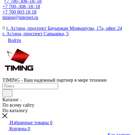
+7 700‒308‒18‒18
+7 700‒308‒18‒18
+7 700 803 18 18
timing@internet.ru
г. Астана, проспект Бауыржан Момышулы, 17а, офис 24
г. Астана, проспект Сарыарка, 5
Войти
TIMING - Ваш надежный партнер в мире техники
Каталог
По всему сайту
По каталогу
Избранные товары
0
Корзина
0
Как купить