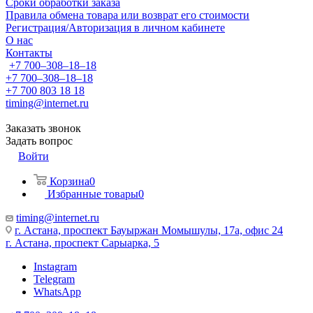
Сроки обработки заказа
Правила обмена товара или возврат его стоимости
Регистрация/Авторизация в личном кабинете
О нас
Контакты
+7 700‒308‒18‒18
+7 700‒308‒18‒18
+7 700 803 18 18
timing@internet.ru
Заказать звонок
Задать вопрос
Войти
Корзина
0
Избранные товары
0
timing@internet.ru
г. Астана, проспект Бауыржан Момышулы, 17а, офис 24
г. Астана, проспект Сарыарка, 5
Instagram
Telegram
WhatsApp