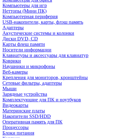
Компьютеры для игр
Неттопы (Мини ПК)
Компьютерная периферия
USB-накопители, карты, флэш память
Адаптеры
Акустические системы и колонки
Диски DVD, CD
Карты флеш памяти
Носители информации
Клавиатуры и аксессуары для клавиатур
Коврики
Наушники и микрофоны
Веб-камеры
Крепления для мониторов, кронштейны
Сетевые фильтры, адаптеры
Мыши
Зарядные устройства
Комплектующие для ПК и ноутбуков
Видеокарты
Материнские платы
Накопители SSD/HDD
Оперативная память для ПК
Процессоры
Блоки питания