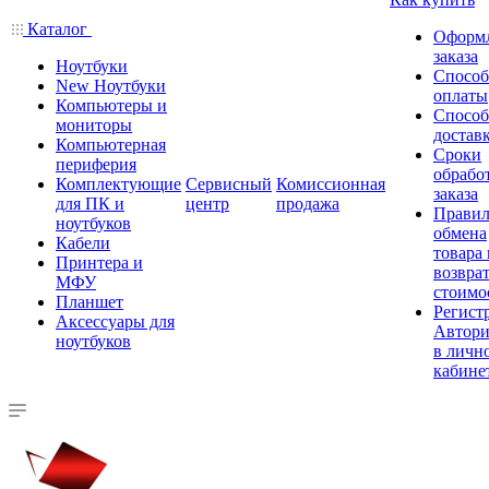
Каталог
Оформ
заказа
Ноутбуки
Спосо
New Ноутбуки
оплаты
Компьютеры и
Спосо
мониторы
достав
Компьютерная
Сроки
периферия
обрабо
Комплектующие
Сервисный
Комиссионная
заказа
для ПК и
центр
продажа
Правил
ноутбуков
обмена
Кабели
товара
Принтера и
возврат
МФУ
стоимо
Планшет
Регист
Аксессуары для
Автори
ноутбуков
в личн
кабине