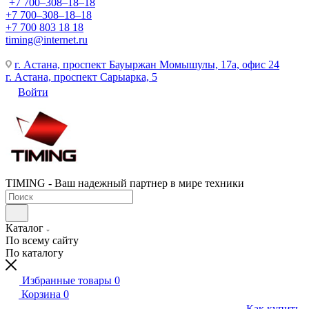
+7 700‒308‒18‒18
+7 700‒308‒18‒18
+7 700 803 18 18
timing@internet.ru
г. Астана, проспект Бауыржан Момышулы, 17а, офис 24
г. Астана, проспект Сарыарка, 5
Войти
TIMING - Ваш надежный партнер в мире техники
Каталог
По всему сайту
По каталогу
Избранные товары
0
Корзина
0
Как купить