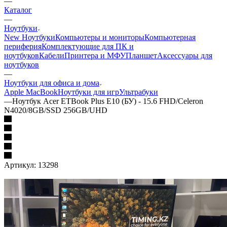
—
Каталог
—
Ноутбуки
New Ноутбуки
Компьютеры и мониторы
Компьютерная
периферия
Комплектующие для ПК и
ноутбуков
Кабели
Принтера и МФУ
Планшет
Аксессуары для
ноутбуков
—
Ноутбуки для офиса и дома
Apple MacBook
Ноутбуки для игр
Ультрабуки
—
Ноутбук Acer ETBook Plus E10 (БУ) - 15.6 FHD/Celeron
N4020/8GB/SSD 256GB/UHD
Артикул:
13298