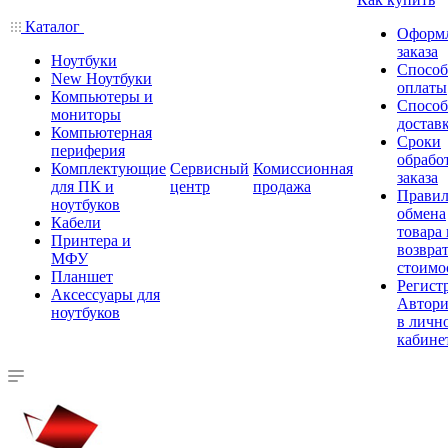
Каталог
Оформ
заказа
Ноутбуки
Спосо
New Ноутбуки
оплаты
Компьютеры и
Спосо
мониторы
достав
Компьютерная
Сроки
периферия
обрабо
Комплектующие
Сервисный
Комиссионная
заказа
для ПК и
центр
продажа
Правил
ноутбуков
обмена
Кабели
товара
Принтера и
возврат
МФУ
стоимо
Планшет
Регист
Аксессуары для
Автори
ноутбуков
в личн
кабине