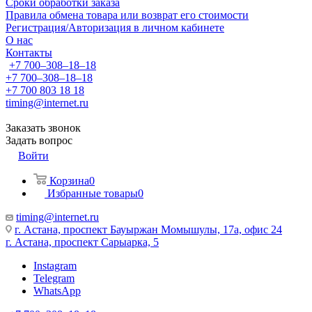
Сроки обработки заказа
Правила обмена товара или возврат его стоимости
Регистрация/Авторизация в личном кабинете
О нас
Контакты
+7 700‒308‒18‒18
+7 700‒308‒18‒18
+7 700 803 18 18
timing@internet.ru
Заказать звонок
Задать вопрос
Войти
Корзина
0
Избранные товары
0
timing@internet.ru
г. Астана, проспект Бауыржан Момышулы, 17а, офис 24
г. Астана, проспект Сарыарка, 5
Instagram
Telegram
WhatsApp