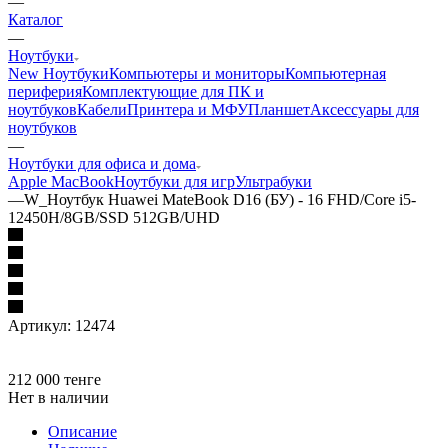
—
Каталог
—
Ноутбуки
New Ноутбуки
Компьютеры и мониторы
Компьютерная
периферия
Комплектующие для ПК и
ноутбуков
Кабели
Принтера и МФУ
Планшет
Аксессуары для
ноутбуков
—
Ноутбуки для офиса и дома
Apple MacBook
Ноутбуки для игр
Ультрабуки
—
W_Ноутбук Huawei MateBook D16 (БУ) - 16 FHD/Core i5-
12450H/8GB/SSD 512GB/UHD
Артикул:
12474
212 000
тенге
Нет в наличии
Описание