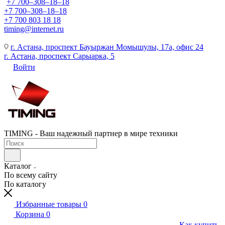
+7 700‒308‒18‒18
+7 700‒308‒18‒18
+7 700 803 18 18
timing@internet.ru
г. Астана, проспект Бауыржан Момышулы, 17а, офис 24
г. Астана, проспект Сарыарка, 5
Войти
TIMING - Ваш надежный партнер в мире техники
Каталог
По всему сайту
По каталогу
Избранные товары
0
Корзина
0
Как купить