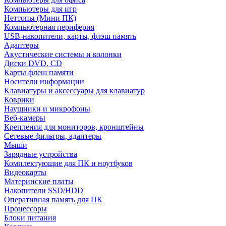
Компьютеры для игр
Неттопы (Мини ПК)
Компьютерная периферия
USB-накопители, карты, флэш память
Адаптеры
Акустические системы и колонки
Диски DVD, CD
Карты флеш памяти
Носители информации
Клавиатуры и аксессуары для клавиатур
Коврики
Наушники и микрофоны
Веб-камеры
Крепления для мониторов, кронштейны
Сетевые фильтры, адаптеры
Мыши
Зарядные устройства
Комплектующие для ПК и ноутбуков
Видеокарты
Материнские платы
Накопители SSD/HDD
Оперативная память для ПК
Процессоры
Блоки питания