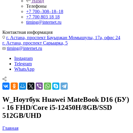
Назад
Телефоны
+7 700‒308‒18‒18
+7 700 803 18 18
timing@internet.ru
Контактная информация
г. Астана, проспект Бауыржан Момышулы, 17а, офис 24
г. Астана, проспект Сарыарка, 5
timing@internet.ru
Instagram
Telegram
WhatsApp
W_Ноутбук Huawei MateBook D16 (БУ)
- 16 FHD/Core i5-12450H/8GB/SSD
512GB/UHD
Главная