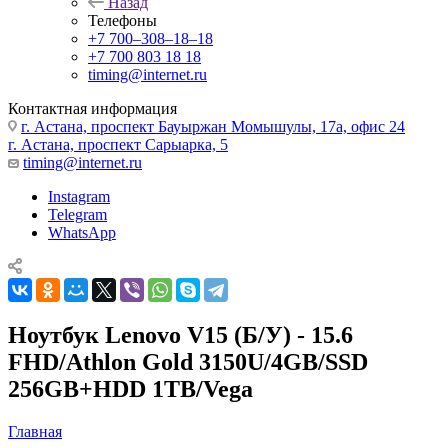
Назад
Телефоны
+7 700‒308‒18‒18
+7 700 803 18 18
timing@internet.ru
Контактная информация
г. Астана, проспект Бауыржан Момышулы, 17а, офис 24
г. Астана, проспект Сарыарка, 5
timing@internet.ru
Instagram
Telegram
WhatsApp
Ноутбук Lenovo V15 (Б/У) - 15.6
FHD/Athlon Gold 3150U/4GB/SSD
256GB+HDD 1TB/Vega
Главная