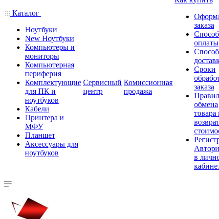
Каталог
Оформ
заказа
Ноутбуки
Спосо
New Ноутбуки
оплаты
Компьютеры и
Спосо
мониторы
достав
Компьютерная
Сроки
периферия
обрабо
Комплектующие
Сервисный
Комиссионная
заказа
для ПК и
центр
продажа
Правил
ноутбуков
обмена
Кабели
товара
Принтера и
возврат
МФУ
стоимо
Планшет
Регист
Аксессуары для
Автори
ноутбуков
в личн
кабине