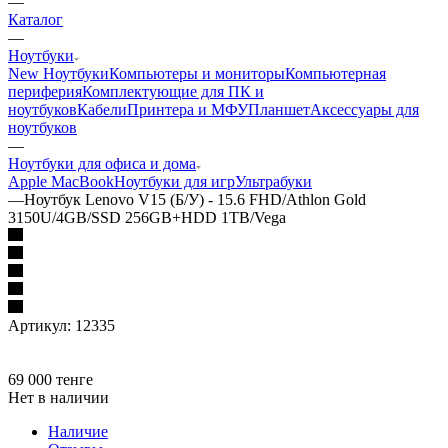
—
Каталог
—
Ноутбуки
New Ноутбуки
Компьютеры и мониторы
Компьютерная
периферия
Комплектующие для ПК и
ноутбуков
Кабели
Принтера и МФУ
Планшет
Аксессуары для
ноутбуков
—
Ноутбуки для офиса и дома
Apple MacBook
Ноутбуки для игр
Ультрабуки
—
Ноутбук Lenovo V15 (Б/У) - 15.6 FHD/Athlon Gold
3150U/4GB/SSD 256GB+HDD 1TB/Vega
Артикул:
12335
69 000
тенге
Нет в наличии
Наличие