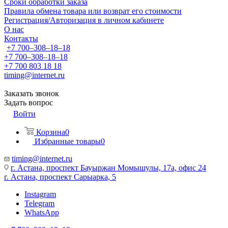
Сроки обработки заказа
Правила обмена товара или возврат его стоимости
Регистрация/Авторизация в личном кабинете
О нас
Контакты
+7 700‒308‒18‒18
+7 700‒308‒18‒18
+7 700 803 18 18
timing@internet.ru
Заказать звонок
Задать вопрос
Войти
Корзина
0
Избранные товары
0
timing@internet.ru
г. Астана, проспект Бауыржан Момышулы, 17а, офис 24
г. Астана, проспект Сарыарка, 5
Instagram
Telegram
WhatsApp