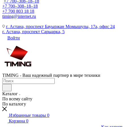
+7 700‒308‒18‒18
+7 700‒308‒18‒18
+7 700 803 18 18
timing@internet.ru
г. Астана, проспект Бауыржан Момышулы, 17а, офис 24
г. Астана, проспект Сарыарка, 5
Войти
TIMING - Ваш надежный партнер в мире техники
Каталог
По всему сайту
По каталогу
Избранные товары
0
Корзина
0
Как купить