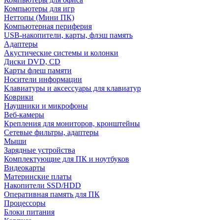
Компьютеры для игр
Неттопы (Мини ПК)
Компьютерная периферия
USB-накопители, карты, флэш память
Адаптеры
Акустические системы и колонки
Диски DVD, CD
Карты флеш памяти
Носители информации
Клавиатуры и аксессуары для клавиатур
Коврики
Наушники и микрофоны
Веб-камеры
Крепления для мониторов, кронштейны
Сетевые фильтры, адаптеры
Мыши
Зарядные устройства
Комплектующие для ПК и ноутбуков
Видеокарты
Материнские платы
Накопители SSD/HDD
Оперативная память для ПК
Процессоры
Блоки питания