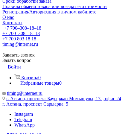
Сроки обработки заказа
Правила обмена товара или возврат его стоимости
Регистрация/Авторизация в личном кабинете
О нас
Контакты
+7 700‒308‒18‒18
+7 700‒308‒18‒18
+7 700 803 18 18
timing@internet.ru
Заказать звонок
Задать вопрос
Войти
Корзина
0
Избранные товары
0
timing@internet.ru
г. Астана, проспект Бауыржан Момышулы, 17а, офис 24
г. Астана, проспект Сарыарка, 5
Instagram
Telegram
WhatsApp