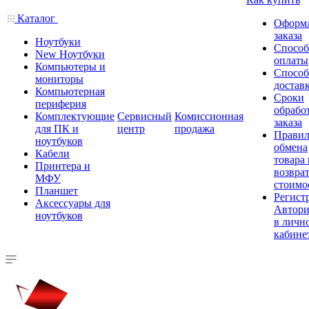
Каталог
Оформ
заказа
Ноутбуки
Спосо
New Ноутбуки
оплаты
Компьютеры и
Спосо
мониторы
достав
Компьютерная
Сроки
периферия
обрабо
Комплектующие
Сервисный
Комиссионная
заказа
для ПК и
центр
продажа
Правил
ноутбуков
обмена
Кабели
товара
Принтера и
возврат
МФУ
стоимо
Планшет
Регист
Аксессуары для
Автори
ноутбуков
в личн
кабине