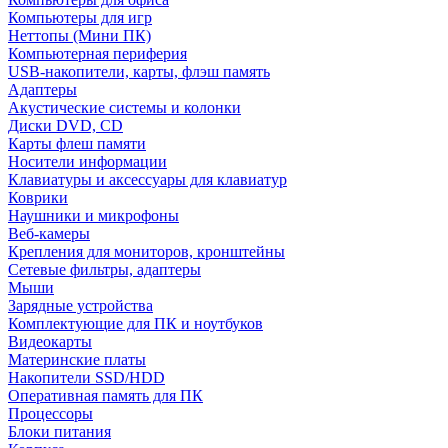
Компьютеры для игр
Неттопы (Мини ПК)
Компьютерная периферия
USB-накопители, карты, флэш память
Адаптеры
Акустические системы и колонки
Диски DVD, CD
Карты флеш памяти
Носители информации
Клавиатуры и аксессуары для клавиатур
Коврики
Наушники и микрофоны
Веб-камеры
Крепления для мониторов, кронштейны
Сетевые фильтры, адаптеры
Мыши
Зарядные устройства
Комплектующие для ПК и ноутбуков
Видеокарты
Материнские платы
Накопители SSD/HDD
Оперативная память для ПК
Процессоры
Блоки питания