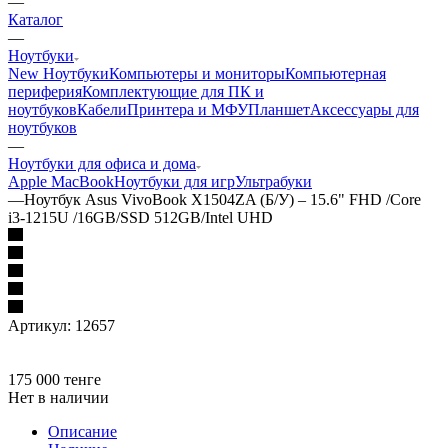
—
Каталог
—
Ноутбуки
New Ноутбуки
Компьютеры и мониторы
Компьютерная
периферия
Комплектующие для ПК и
ноутбуков
Кабели
Принтера и МФУ
Планшет
Аксессуары для
ноутбуков
—
Ноутбуки для офиса и дома
Apple MacBook
Ноутбуки для игр
Ультрабуки
—
Ноутбук Asus VivoBook X1504ZA (Б/У) – 15.6" FHD /Core
i3-1215U /16GB/SSD 512GB/Intel UHD
Артикул:
12657
175 000
тенге
Нет в наличии
Описание