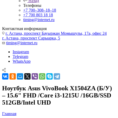
Назад
Телефоны
+7 700‒308‒18‒18
+7 700 803 18 18
timing@internet.ru
Контактная информация
г. Астана, проспект Бауыржан Момышулы, 17а, офис 24
г. Астана, проспект Сарыарка, 5
timing@internet.ru
Instagram
Telegram
WhatsApp
Ноутбук Asus VivoBook X1504ZA (Б/У)
– 15.6" FHD /Core i3-1215U /16GB/SSD
512GB/Intel UHD
Главная