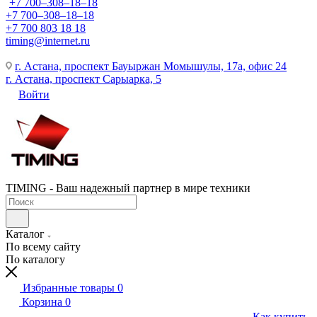
+7 700‒308‒18‒18
+7 700‒308‒18‒18
+7 700 803 18 18
timing@internet.ru
г. Астана, проспект Бауыржан Момышулы, 17а, офис 24
г. Астана, проспект Сарыарка, 5
Войти
TIMING - Ваш надежный партнер в мире техники
Каталог
По всему сайту
По каталогу
Избранные товары
0
Корзина
0
Как купить