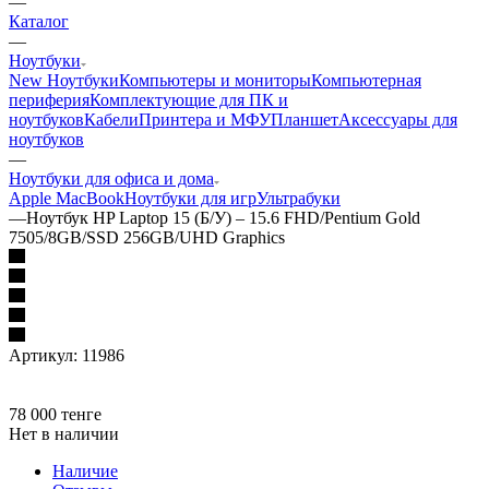
—
Каталог
—
Ноутбуки
New Ноутбуки
Компьютеры и мониторы
Компьютерная
периферия
Комплектующие для ПК и
ноутбуков
Кабели
Принтера и МФУ
Планшет
Аксессуары для
ноутбуков
—
Ноутбуки для офиса и дома
Apple MacBook
Ноутбуки для игр
Ультрабуки
—
Ноутбук HP Laptop 15 (Б/У) – 15.6 FHD/Pentium Gold
7505/8GB/SSD 256GB/UHD Graphics
Артикул:
11986
78 000
тенге
Нет в наличии
Наличие