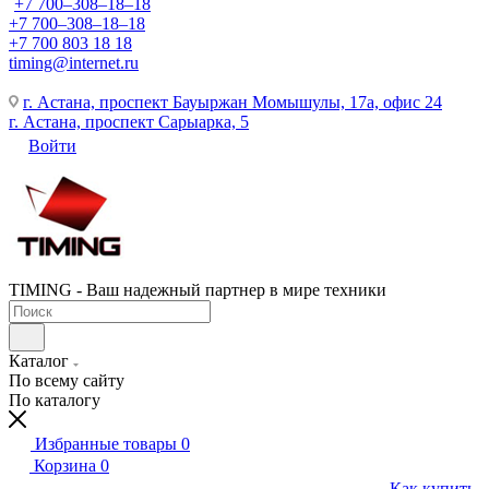
+7 700‒308‒18‒18
+7 700‒308‒18‒18
+7 700 803 18 18
timing@internet.ru
г. Астана, проспект Бауыржан Момышулы, 17а, офис 24
г. Астана, проспект Сарыарка, 5
Войти
TIMING - Ваш надежный партнер в мире техники
Каталог
По всему сайту
По каталогу
Избранные товары
0
Корзина
0
Как купить