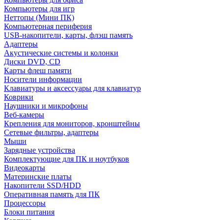
Компьютеры для игр
Неттопы (Мини ПК)
Компьютерная периферия
USB-накопители, карты, флэш память
Адаптеры
Акустические системы и колонки
Диски DVD, CD
Карты флеш памяти
Носители информации
Клавиатуры и аксессуары для клавиатур
Коврики
Наушники и микрофоны
Веб-камеры
Крепления для мониторов, кронштейны
Сетевые фильтры, адаптеры
Мыши
Зарядные устройства
Комплектующие для ПК и ноутбуков
Видеокарты
Материнские платы
Накопители SSD/HDD
Оперативная память для ПК
Процессоры
Блоки питания