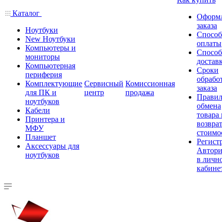
Каталог
Оформ
заказа
Ноутбуки
Спосо
New Ноутбуки
оплаты
Компьютеры и
Спосо
мониторы
достав
Компьютерная
Сроки
периферия
обрабо
Комплектующие
Сервисный
Комиссионная
заказа
для ПК и
центр
продажа
Правил
ноутбуков
обмена
Кабели
товара
Принтера и
возврат
МФУ
стоимо
Планшет
Регист
Аксессуары для
Автори
ноутбуков
в личн
кабине