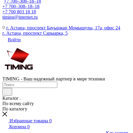
+7 700‒308‒18‒18
+7 700‒308‒18‒18
+7 700 803 18 18
timing@internet.ru
г. Астана, проспект Бауыржан Момышулы, 17а, офис 24
г. Астана, проспект Сарыарка, 5
Войти
TIMING - Ваш надежный партнер в мире техники
Каталог
По всему сайту
По каталогу
Избранные товары
0
Корзина
0
Как купить