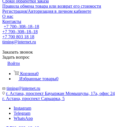
Сроки обработки заказа
Правила обмена товара или возврат его стоимости
Регистрация/Авторизация в личном кабинете
О нас
Контакты
+7 700‒308‒18‒18
+7 700‒308‒18‒18
+7 700 803 18 18
timing@internet.ru
Заказать звонок
Задать вопрос
Войти
Корзина
0
Избранные товары
0
timing@internet.ru
г. Астана, проспект Бауыржан Момышулы, 17а, офис 24
г. Астана, проспект Сарыарка, 5
Instagram
Telegram
WhatsApp