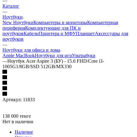
—
Каталог
—
Ноутбуки
New Ноутбуки
Компьютеры и мониторы
Компьютерная
периферия
Комплектующие для ПК и
ноутбуков
Кабели
Принтера и МФУ
Планшет
Аксессуары для
ноутбуков
—
Ноутбуки для офиса и дома
Apple MacBook
Ноутбуки для игр
Ультрабуки
—
Ноутбук Acer Aspire 3 (БУ) - 15.6 FHD/Core i3-
1005G1/8GB/SSD 512GB/MX330
Артикул:
11833
138 000
тенге
Нет в наличии
Наличие