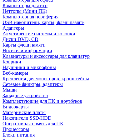
Компьютеры для игр
Неттопы (Мини ПК)
Компьютерная периферия
USB-накопители, карты, флэш память
Адаптеры
Акустические системы и колонки
Диски DVD, CD
Карты флеш памяти
Носители информации
Клавиатуры и аксессуары для клавиатур
Коврики
Наушники и микрофоны
Веб-камеры
Крепления для мониторов, кронштейны
Сетевые фильтры, адаптеры
Мыши
Зарядные устройства
Комплектующие для ПК и ноутбуков
Видеокарты
Материнские платы
Накопители SSD/HDD
Оперативная память для ПК
Процессоры
Блоки питания