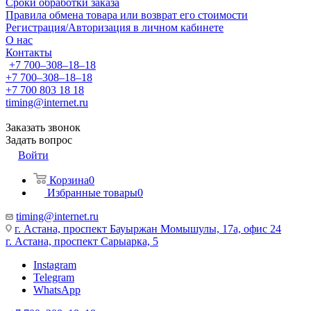
Сроки обработки заказа
Правила обмена товара или возврат его стоимости
Регистрация/Авторизация в личном кабинете
О нас
Контакты
+7 700‒308‒18‒18
+7 700‒308‒18‒18
+7 700 803 18 18
timing@internet.ru
Заказать звонок
Задать вопрос
Войти
Корзина
0
Избранные товары
0
timing@internet.ru
г. Астана, проспект Бауыржан Момышулы, 17а, офис 24
г. Астана, проспект Сарыарка, 5
Instagram
Telegram
WhatsApp