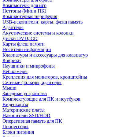
Компьютеры для игр
Неттопы (Мини ПК)
Компьютерная периферия
USB-накопители, карты, флэш память
Адаптеры
Акустические системы и колонки
Диски DVD, CD
Карты флеш памяти
Носители информации
Клавиатуры и аксессуары для клавиатур
Коврики
Наушники и микрофоны
Веб-камеры
Крепления для мониторов, кронштейны
Сетевые фильтры, адаптеры
Мыши
Зарядные устройства
Комплектующие для ПК и ноутбуков
Видеокарты
Материнские платы
Накопители SSD/HDD
Оперативная память для ПК
Процессоры
Блоки питания