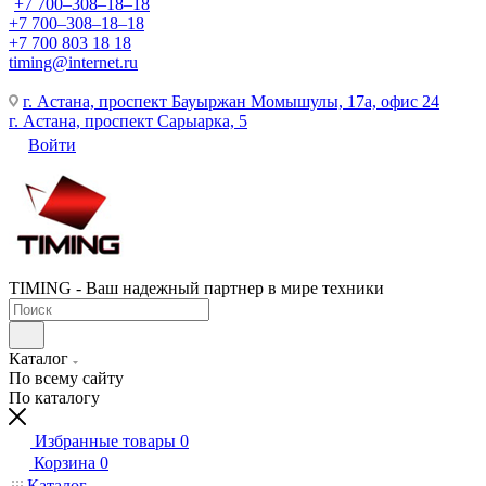
+7 700‒308‒18‒18
+7 700‒308‒18‒18
+7 700 803 18 18
timing@internet.ru
г. Астана, проспект Бауыржан Момышулы, 17а, офис 24
г. Астана, проспект Сарыарка, 5
Войти
TIMING - Ваш надежный партнер в мире техники
Каталог
По всему сайту
По каталогу
Избранные товары
0
Корзина
0
Каталог