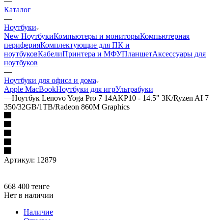
—
Каталог
—
Ноутбуки
New Ноутбуки
Компьютеры и мониторы
Компьютерная
периферия
Комплектующие для ПК и
ноутбуков
Кабели
Принтера и МФУ
Планшет
Аксессуары для
ноутбуков
—
Ноутбуки для офиса и дома
Apple MacBook
Ноутбуки для игр
Ультрабуки
—
Ноутбук Lenovo Yoga Pro 7 14AKP10 - 14.5" 3K/Ryzen AI 7
350/32GB/1TB/Radeon 860M Graphics
Артикул:
12879
668 400
тенге
Нет в наличии
Наличие