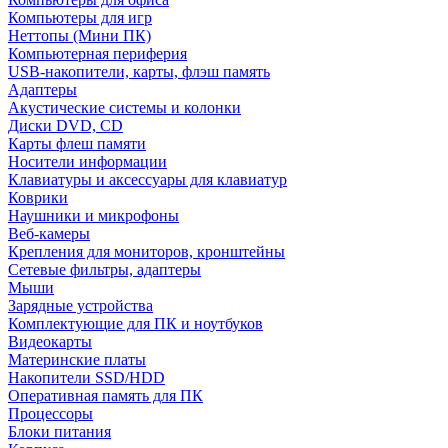
Компьютеры для игр
Неттопы (Мини ПК)
Компьютерная периферия
USB-накопители, карты, флэш память
Адаптеры
Акустические системы и колонки
Диски DVD, CD
Карты флеш памяти
Носители информации
Клавиатуры и аксессуары для клавиатур
Коврики
Наушники и микрофоны
Веб-камеры
Крепления для мониторов, кронштейны
Сетевые фильтры, адаптеры
Мыши
Зарядные устройства
Комплектующие для ПК и ноутбуков
Видеокарты
Материнские платы
Накопители SSD/HDD
Оперативная память для ПК
Процессоры
Блоки питания