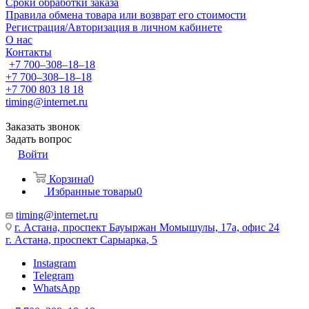
Сроки обработки заказа
Правила обмена товара или возврат его стоимости
Регистрация/Авторизация в личном кабинете
О нас
Контакты
+7 700‒308‒18‒18
+7 700‒308‒18‒18
+7 700 803 18 18
timing@internet.ru
Заказать звонок
Задать вопрос
Войти
Корзина
0
Избранные товары
0
timing@internet.ru
г. Астана, проспект Бауыржан Момышулы, 17а, офис 24
г. Астана, проспект Сарыарка, 5
Instagram
Telegram
WhatsApp