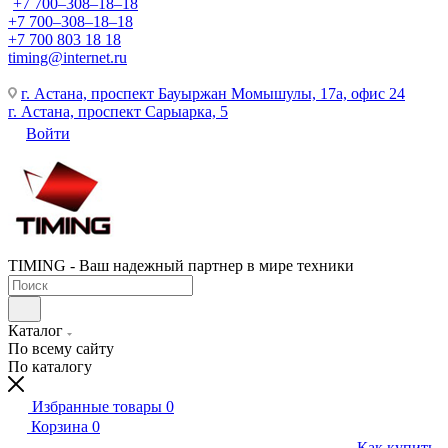
+7 700‒308‒18‒18
+7 700‒308‒18‒18
+7 700 803 18 18
timing@internet.ru
г. Астана, проспект Бауыржан Момышулы, 17а, офис 24
г. Астана, проспект Сарыарка, 5
Войти
TIMING - Ваш надежный партнер в мире техники
Каталог
По всему сайту
По каталогу
Избранные товары
0
Корзина
0
Как купить