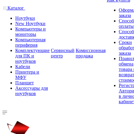
Каталог
Оформ
заказа
Ноутбуки
Спосо
New Ноутбуки
оплаты
Компьютеры и
Спосо
мониторы
достав
Компьютерная
Сроки
периферия
обрабо
Комплектующие
Сервисный
Комиссионная
заказа
для ПК и
центр
продажа
Правил
ноутбуков
обмена
Кабели
товара
Принтера и
возврат
МФУ
стоимо
Планшет
Регист
Аксессуары для
Автори
ноутбуков
в личн
кабине