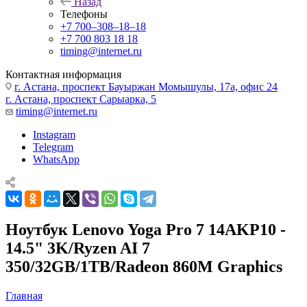
Назад
Телефоны
+7 700‒308‒18‒18
+7 700 803 18 18
timing@internet.ru
Контактная информация
г. Астана, проспект Бауыржан Момышулы, 17а, офис 24
г. Астана, проспект Сарыарка, 5
timing@internet.ru
Instagram
Telegram
WhatsApp
Ноутбук Lenovo Yoga Pro 7 14AKP10 -
14.5" 3K/Ryzen AI 7
350/32GB/1TB/Radeon 860M Graphics
Главная