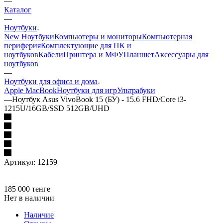
—
Каталог
—
Ноутбуки
New Ноутбуки
Компьютеры и мониторы
Компьютерная
периферия
Комплектующие для ПК и
ноутбуков
Кабели
Принтера и МФУ
Планшет
Аксессуары для
ноутбуков
—
Ноутбуки для офиса и дома
Apple MacBook
Ноутбуки для игр
Ультрабуки
—
Ноутбук Asus VivoBook 15 (БУ) - 15.6 FHD/Core i3-
1215U/16GB/SSD 512GB/UHD
Артикул:
12159
185 000
тенге
Нет в наличии
Наличие