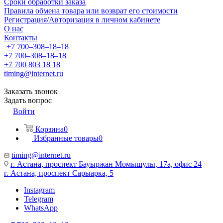
Сроки обработки заказа
Правила обмена товара или возврат его стоимости
Регистрация/Авторизация в личном кабинете
О нас
Контакты
+7 700‒308‒18‒18
+7 700‒308‒18‒18
+7 700 803 18 18
timing@internet.ru
Заказать звонок
Задать вопрос
Войти
Корзина
0
Избранные товары
0
timing@internet.ru
г. Астана, проспект Бауыржан Момышулы, 17а, офис 24
г. Астана, проспект Сарыарка, 5
Instagram
Telegram
WhatsApp