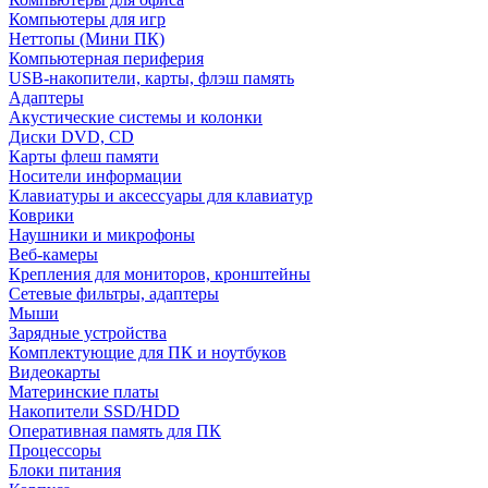
Компьютеры для игр
Неттопы (Мини ПК)
Компьютерная периферия
USB-накопители, карты, флэш память
Адаптеры
Акустические системы и колонки
Диски DVD, CD
Карты флеш памяти
Носители информации
Клавиатуры и аксессуары для клавиатур
Коврики
Наушники и микрофоны
Веб-камеры
Крепления для мониторов, кронштейны
Сетевые фильтры, адаптеры
Мыши
Зарядные устройства
Комплектующие для ПК и ноутбуков
Видеокарты
Материнские платы
Накопители SSD/HDD
Оперативная память для ПК
Процессоры
Блоки питания