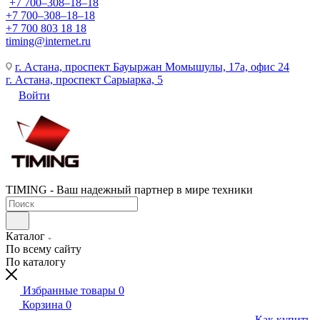
+7 700‒308‒18‒18
+7 700‒308‒18‒18
+7 700 803 18 18
timing@internet.ru
г. Астана, проспект Бауыржан Момышулы, 17а, офис 24
г. Астана, проспект Сарыарка, 5
Войти
TIMING - Ваш надежный партнер в мире техники
Каталог
По всему сайту
По каталогу
Избранные товары
0
Корзина
0
Как купить