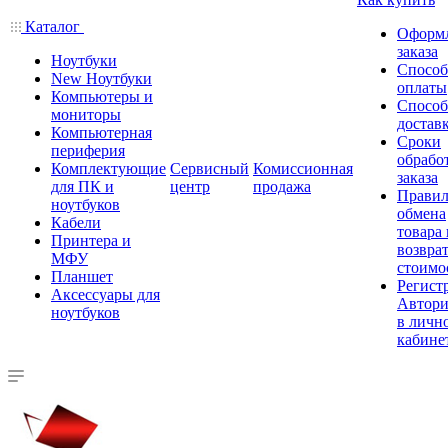
Каталог
Оформ
заказа
Ноутбуки
Спосо
New Ноутбуки
оплаты
Компьютеры и
Спосо
мониторы
достав
Компьютерная
Сроки
периферия
обрабо
Комплектующие
Сервисный
Комиссионная
заказа
для ПК и
центр
продажа
Правил
ноутбуков
обмена
Кабели
товара
Принтера и
возврат
МФУ
стоимо
Планшет
Регист
Аксессуары для
Автори
ноутбуков
в личн
кабине