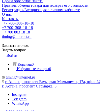
Сроки обработки заказа
Правила обмена товара или возврат его стоимости
Регистрация/Авторизация в личном кабинете
О нас
Контакты
+7 700‒308‒18‒18
+7 700‒308‒18‒18
+7 700 803 18 18
timing@internet.ru
Заказать звонок
Задать вопрос
Войти
Корзина
0
Избранные товары
0
timing@internet.ru
г. Астана, проспект Бауыржан Момышулы, 17а, офис 24
г. Астана, проспект Сарыарка, 5
Instagram
Telegram
WhatsApp