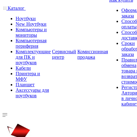
Каталог
Оформ
заказа
Ноутбуки
Спосо
New Ноутбуки
оплаты
Компьютеры и
Спосо
мониторы
достав
Компьютерная
Сроки
периферия
обрабо
Комплектующие
Сервисный
Комиссионная
заказа
для ПК и
центр
продажа
Правил
ноутбуков
обмена
Кабели
товара
Принтера и
возврат
МФУ
стоимо
Планшет
Регист
Аксессуары для
Автори
ноутбуков
в личн
кабине