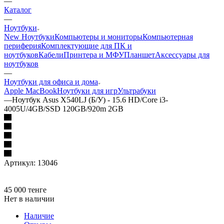
—
Каталог
—
Ноутбуки
New Ноутбуки
Компьютеры и мониторы
Компьютерная
периферия
Комплектующие для ПК и
ноутбуков
Кабели
Принтера и МФУ
Планшет
Аксессуары для
ноутбуков
—
Ноутбуки для офиса и дома
Apple MacBook
Ноутбуки для игр
Ультрабуки
—
Ноутбук Asus X540LJ (Б/У) - 15.6 HD/Core i3-
4005U/4GB/SSD 120GB/920m 2GB
Артикул:
13046
45 000
тенге
Нет в наличии
Наличие