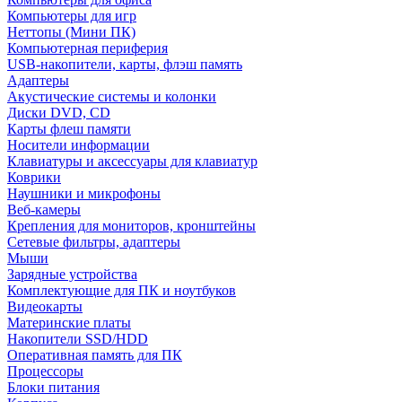
Компьютеры для игр
Неттопы (Мини ПК)
Компьютерная периферия
USB-накопители, карты, флэш память
Адаптеры
Акустические системы и колонки
Диски DVD, CD
Карты флеш памяти
Носители информации
Клавиатуры и аксессуары для клавиатур
Коврики
Наушники и микрофоны
Веб-камеры
Крепления для мониторов, кронштейны
Сетевые фильтры, адаптеры
Мыши
Зарядные устройства
Комплектующие для ПК и ноутбуков
Видеокарты
Материнские платы
Накопители SSD/HDD
Оперативная память для ПК
Процессоры
Блоки питания