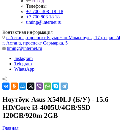
Назад
Телефоны
+7 700‒308‒18‒18
+7 700 803 18 18
timing@internet.ru
Контактная информация
г. Астана, проспект Бауыржан Момышулы, 17а, офис 24
г. Астана, проспект Сарыарка, 5
timing@internet.ru
Instagram
Telegram
WhatsApp
Ноутбук Asus X540LJ (Б/У) - 15.6
HD/Core i3-4005U/4GB/SSD
120GB/920m 2GB
Главная