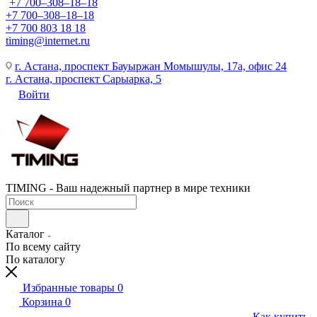
+7 700‒308‒18‒18
+7 700‒308‒18‒18
+7 700 803 18 18
timing@internet.ru
г. Астана, проспект Бауыржан Момышулы, 17а, офис 24
г. Астана, проспект Сарыарка, 5
Войти
TIMING - Ваш надежный партнер в мире техники
Каталог
По всему сайту
По каталогу
Избранные товары
0
Корзина
0
Как купить