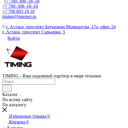
+7 700‒308‒18‒18
+7 700‒308‒18‒18
+7 700 803 18 18
timing@internet.ru
г. Астана, проспект Бауыржан Момышулы, 17а, офис 24
г. Астана, проспект Сарыарка, 5
Войти
TIMING - Ваш надежный партнер в мире техники
Каталог
По всему сайту
По каталогу
Избранные товары
0
Корзина
0
Каталог