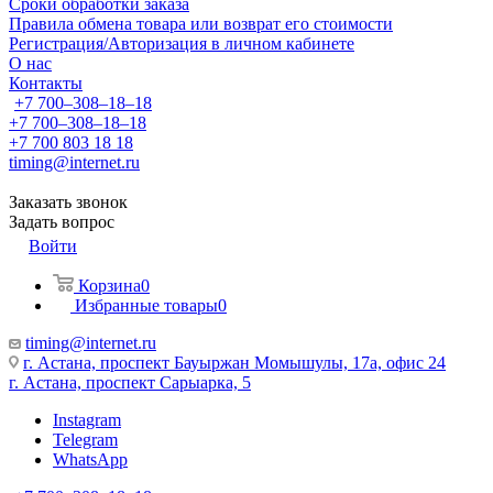
Сроки обработки заказа
Правила обмена товара или возврат его стоимости
Регистрация/Авторизация в личном кабинете
О нас
Контакты
+7 700‒308‒18‒18
+7 700‒308‒18‒18
+7 700 803 18 18
timing@internet.ru
Заказать звонок
Задать вопрос
Войти
Корзина
0
Избранные товары
0
timing@internet.ru
г. Астана, проспект Бауыржан Момышулы, 17а, офис 24
г. Астана, проспект Сарыарка, 5
Instagram
Telegram
WhatsApp