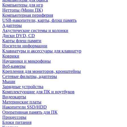
Компьютеры для игр
Неттопы (Мини ПК)
Компьютерная периферия
USB-накопители, карты, флэш память
Адаптеры
Акустические системы и колонки
Диски DVD, CD
Карты флеш памяти
Носители информации
Клавиатуры и аксессуары для клавиатур
Коврики
Наушники и микрофоны
Веб-камеры
Крепления для мониторов, кронштейны
Сетевые фильтры, адаптеры
Мыши
Зарядные устройства
Комплектующие для ПК и ноутбуков
Видеокарты
Материнские платы
Накопители SSD/HDD
Оперативная память для ПК
Процессоры
Блоки питания