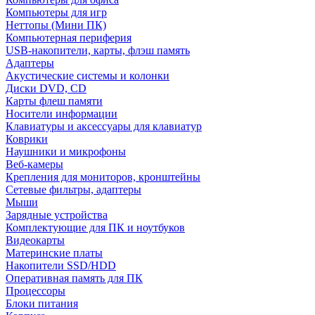
Компьютеры для игр
Неттопы (Мини ПК)
Компьютерная периферия
USB-накопители, карты, флэш память
Адаптеры
Акустические системы и колонки
Диски DVD, CD
Карты флеш памяти
Носители информации
Клавиатуры и аксессуары для клавиатур
Коврики
Наушники и микрофоны
Веб-камеры
Крепления для мониторов, кронштейны
Сетевые фильтры, адаптеры
Мыши
Зарядные устройства
Комплектующие для ПК и ноутбуков
Видеокарты
Материнские платы
Накопители SSD/HDD
Оперативная память для ПК
Процессоры
Блоки питания