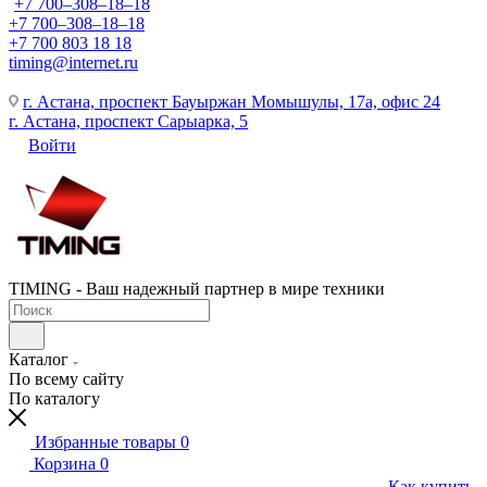
+7 700‒308‒18‒18
+7 700‒308‒18‒18
+7 700 803 18 18
timing@internet.ru
г. Астана, проспект Бауыржан Момышулы, 17а, офис 24
г. Астана, проспект Сарыарка, 5
Войти
TIMING - Ваш надежный партнер в мире техники
Каталог
По всему сайту
По каталогу
Избранные товары
0
Корзина
0
Как купить