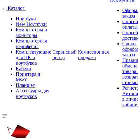
Каталог
Оформ
заказа
Ноутбуки
Спосо
New Ноутбуки
оплаты
Компьютеры и
Спосо
мониторы
достав
Компьютерная
Сроки
периферия
обрабо
Комплектующие
Сервисный
Комиссионная
заказа
для ПК и
центр
продажа
Правил
ноутбуков
обмена
Кабели
товара
Принтера и
возврат
МФУ
стоимо
Планшет
Регист
Аксессуары для
Автори
ноутбуков
в личн
кабине