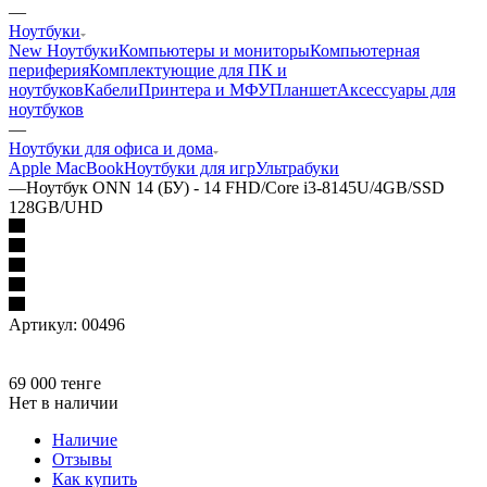
—
Ноутбуки
New Ноутбуки
Компьютеры и мониторы
Компьютерная
периферия
Комплектующие для ПК и
ноутбуков
Кабели
Принтера и МФУ
Планшет
Аксессуары для
ноутбуков
—
Ноутбуки для офиса и дома
Apple MacBook
Ноутбуки для игр
Ультрабуки
—
Ноутбук ONN 14 (БУ) - 14 FHD/Core i3-8145U/4GB/SSD
128GB/UHD
Артикул:
00496
69 000
тенге
Нет в наличии
Наличие
Отзывы
Как купить