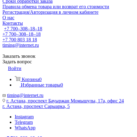
Сроки обработки заказа
Правила обмена товара или возврат его стоимости
Регистрация/Авторизация в личном кабинете
О нас
Контакты
+7 700‒308‒18‒18
+7 700‒308‒18‒18
+7 700 803 18 18
timing@internet.ru
Заказать звонок
Задать вопрос
Войти
Корзина
0
Избранные товары
0
timing@internet.ru
г. Астана, проспект Бауыржан Момышулы, 17а, офис 24
г. Астана, проспект Сарыарка, 5
Instagram
Telegram
WhatsApp