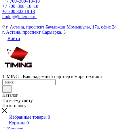
+7 700‒308‒18‒18
+7 700‒308‒18‒18
+7 700 803 18 18
timing@internet.ru
г. Астана, проспект Бауыржан Момышулы, 17а, офис 24
г. Астана, проспект Сарыарка, 5
Войти
TIMING - Ваш надежный партнер в мире техники
Каталог
По всему сайту
По каталогу
Избранные товары
0
Корзина
0
Каталог