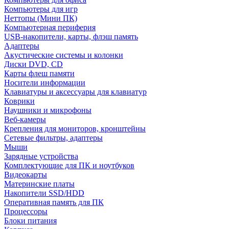
Компьютеры для игр
Неттопы (Мини ПК)
Компьютерная периферия
USB-накопители, карты, флэш память
Адаптеры
Акустические системы и колонки
Диски DVD, CD
Карты флеш памяти
Носители информации
Клавиатуры и аксессуары для клавиатур
Коврики
Наушники и микрофоны
Веб-камеры
Крепления для мониторов, кронштейны
Сетевые фильтры, адаптеры
Мыши
Зарядные устройства
Комплектующие для ПК и ноутбуков
Видеокарты
Материнские платы
Накопители SSD/HDD
Оперативная память для ПК
Процессоры
Блоки питания