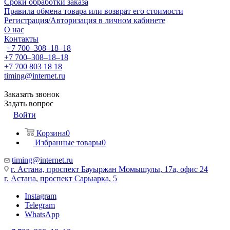
Сроки обработки заказа
Правила обмена товара или возврат его стоимости
Регистрация/Авторизация в личном кабинете
О нас
Контакты
+7 700‒308‒18‒18
+7 700‒308‒18‒18
+7 700 803 18 18
timing@internet.ru
Заказать звонок
Задать вопрос
Войти
Корзина
0
Избранные товары
0
timing@internet.ru
г. Астана, проспект Бауыржан Момышулы, 17а, офис 24
г. Астана, проспект Сарыарка, 5
Instagram
Telegram
WhatsApp