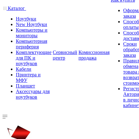
Каталог
Оформ
заказа
Ноутбуки
Спосо
New Ноутбуки
оплаты
Компьютеры и
Спосо
мониторы
достав
Компьютерная
Сроки
периферия
обрабо
Комплектующие
Сервисный
Комиссионная
заказа
для ПК и
центр
продажа
Правил
ноутбуков
обмена
Кабели
товара
Принтера и
возврат
МФУ
стоимо
Планшет
Регист
Аксессуары для
Автори
ноутбуков
в личн
кабине