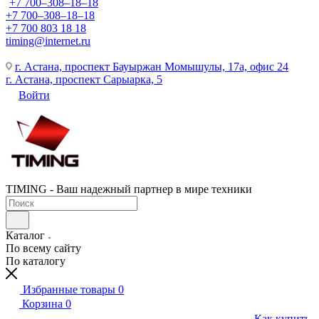
+7 700‒308‒18‒18
+7 700‒308‒18‒18
+7 700 803 18 18
timing@internet.ru
г. Астана, проспект Бауыржан Момышулы, 17а, офис 24
г. Астана, проспект Сарыарка, 5
Войти
TIMING - Ваш надежный партнер в мире техники
Каталог
По всему сайту
По каталогу
Избранные товары
0
Корзина
0
Как купить