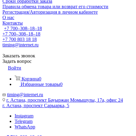
Сроки обработки заказа
Правила обмена товара или возврат его стоимости
Регистрация/Авторизация в личном кабинете
О нас
Контакты
+7 700‒308‒18‒18
+7 700‒308‒18‒18
+7 700 803 18 18
timing@internet.ru
Заказать звонок
Задать вопрос
Войти
Корзина
0
Избранные товары
0
timing@internet.ru
г. Астана, проспект Бауыржан Момышулы, 17а, офис 24
г. Астана, проспект Сарыарка, 5
Instagram
Telegram
WhatsApp