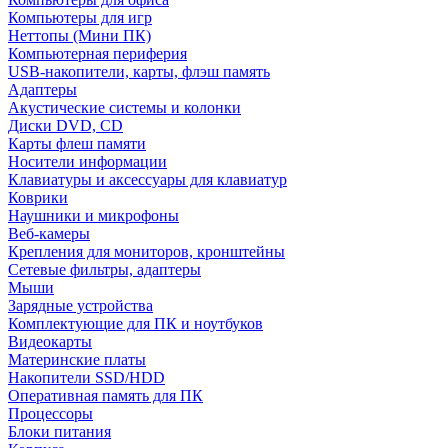
Компьютеры для игр
Неттопы (Мини ПК)
Компьютерная периферия
USB-накопители, карты, флэш память
Адаптеры
Акустические системы и колонки
Диски DVD, CD
Карты флеш памяти
Носители информации
Клавиатуры и аксессуары для клавиатур
Коврики
Наушники и микрофоны
Веб-камеры
Крепления для мониторов, кронштейны
Сетевые фильтры, адаптеры
Мыши
Зарядные устройства
Комплектующие для ПК и ноутбуков
Видеокарты
Материнские платы
Накопители SSD/HDD
Оперативная память для ПК
Процессоры
Блоки питания