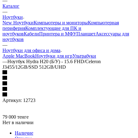
—
Каталог
—
Ноутбуки
New Ноутбуки
Компьютеры и мониторы
Компьютерная
периферия
Комплектующие для ПК и
ноутбуков
Кабели
Принтера и МФУ
Планшет
Аксессуары для
ноутбуков
—
Ноутбуки для офиса и дома
Apple MacBook
Ноутбуки для игр
Ультрабуки
—
Ноутбук Hydra H20 (Б/У) - 15.6 FHD/Celeron
J3455/12GB/SSD 512GB/UHD
Артикул:
12723
79 000
тенге
Нет в наличии
Наличие