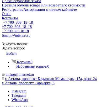
Сроки обработки заказа
Правила обмена товара или возврат его стоимости
Регистрация/Авторизация в личном кабинете
О нас
Контакты
+7 700‒308‒18‒18
+7 700‒308‒18‒18
+7 700 803 18 18
timing@internet.ru
Заказать звонок
Задать вопрос
Войти
Корзина
0
Избранные товары
0
timing@internet.ru
г. Астана, проспект Бауыржан Момышулы, 17а, офис 24
г. Астана, проспект Сарыарка, 5
Instagram
Telegram
WhatsApp