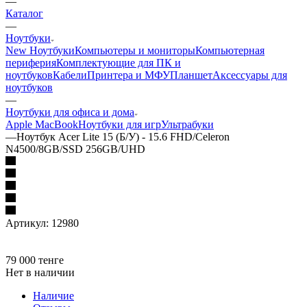
—
Каталог
—
Ноутбуки
New Ноутбуки
Компьютеры и мониторы
Компьютерная
периферия
Комплектующие для ПК и
ноутбуков
Кабели
Принтера и МФУ
Планшет
Аксессуары для
ноутбуков
—
Ноутбуки для офиса и дома
Apple MacBook
Ноутбуки для игр
Ультрабуки
—
Ноутбук Acer Lite 15 (Б/У) - 15.6 FHD/Celeron
N4500/8GB/SSD 256GB/UHD
Артикул:
12980
79 000
тенге
Нет в наличии
Наличие