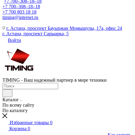
+7 700‒308‒18‒18
+7 700‒308‒18‒18
+7 700 803 18 18
timing@internet.ru
г. Астана, проспект Бауыржан Момышулы, 17а, офис 24
г. Астана, проспект Сарыарка, 5
Войти
TIMING - Ваш надежный партнер в мире техники
Каталог
По всему сайту
По каталогу
Избранные товары
0
Корзина
0
Как купить