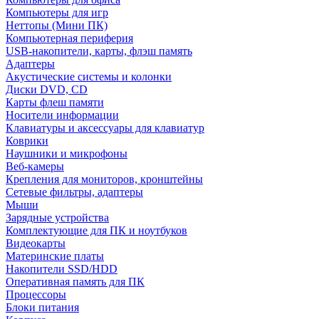
Компьютеры для игр
Неттопы (Мини ПК)
Компьютерная периферия
USB-накопители, карты, флэш память
Адаптеры
Акустические системы и колонки
Диски DVD, CD
Карты флеш памяти
Носители информации
Клавиатуры и аксессуары для клавиатур
Коврики
Наушники и микрофоны
Веб-камеры
Крепления для мониторов, кронштейны
Сетевые фильтры, адаптеры
Мыши
Зарядные устройства
Комплектующие для ПК и ноутбуков
Видеокарты
Материнские платы
Накопители SSD/HDD
Оперативная память для ПК
Процессоры
Блоки питания