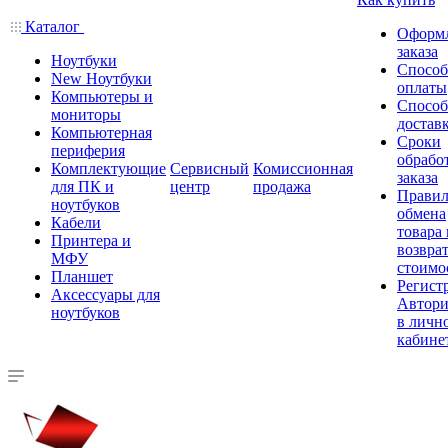
Каталог
Оформ
заказа
Ноутбуки
Спосо
New Ноутбуки
оплаты
Компьютеры и
Спосо
мониторы
достав
Компьютерная
Сроки
периферия
обрабо
Комплектующие
Сервисный
Комиссионная
заказа
для ПК и
центр
продажа
Правил
ноутбуков
обмена
Кабели
товара
Принтера и
возврат
МФУ
стоимо
Планшет
Регист
Аксессуары для
Автори
ноутбуков
в личн
кабине