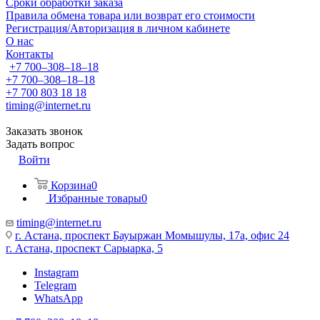
Сроки обработки заказа
Правила обмена товара или возврат его стоимости
Регистрация/Авторизация в личном кабинете
О нас
Контакты
+7 700‒308‒18‒18
+7 700‒308‒18‒18
+7 700 803 18 18
timing@internet.ru
Заказать звонок
Задать вопрос
Войти
Корзина
0
Избранные товары
0
timing@internet.ru
г. Астана, проспект Бауыржан Момышулы, 17а, офис 24
г. Астана, проспект Сарыарка, 5
Instagram
Telegram
WhatsApp