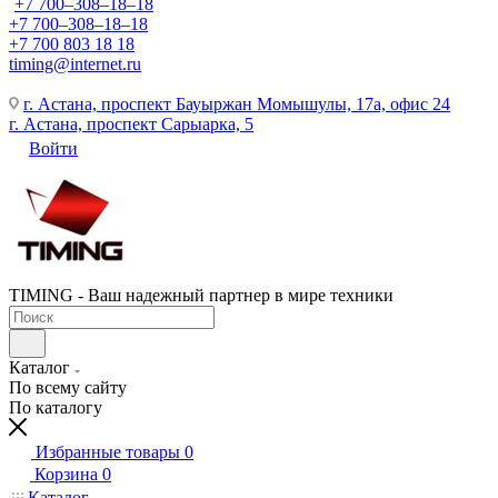
+7 700‒308‒18‒18
+7 700‒308‒18‒18
+7 700 803 18 18
timing@internet.ru
г. Астана, проспект Бауыржан Момышулы, 17а, офис 24
г. Астана, проспект Сарыарка, 5
Войти
TIMING - Ваш надежный партнер в мире техники
Каталог
По всему сайту
По каталогу
Избранные товары
0
Корзина
0
Каталог