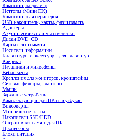
Компьютеры для игр
Неттопы (Мини ПК)
Компьютерная периферия
USB-накопители, карты, флэш память
Адаптеры
Акустические системы и колонки
Диски DVD, CD
Карты флеш памяти
Носители информации
Клавиатуры и аксессуары для клавиатур
Коврики
Наушники и микрофоны
Веб-камеры
Крепления для мониторов, кронштейны
Сетевые фильтры, адаптеры
Мыши
Зарядные устройства
Комплектующие для ПК и ноутбуков
Видеокарты
Материнские платы
Накопители SSD/HDD
Оперативная память для ПК
Процессоры
Блоки питания