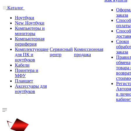
Каталог
Оформ
заказа
Ноутбуки
Спосо
New Ноутбуки
оплаты
Компьютеры и
Спосо
мониторы
достав
Компьютерная
Сроки
периферия
обрабо
Комплектующие
Сервисный
Комиссионная
заказа
для ПК и
центр
продажа
Правил
ноутбуков
обмена
Кабели
товара
Принтера и
возврат
МФУ
стоимо
Планшет
Регист
Аксессуары для
Автори
ноутбуков
в личн
кабине