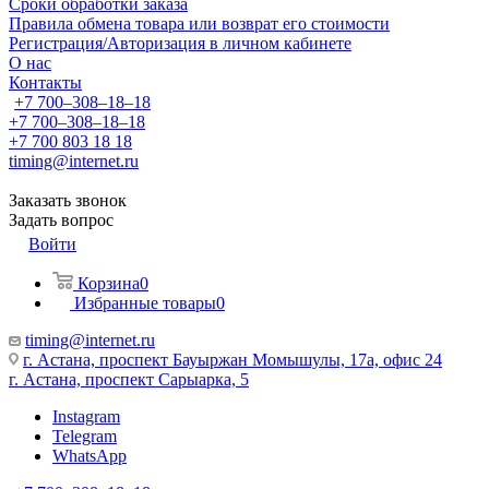
Сроки обработки заказа
Правила обмена товара или возврат его стоимости
Регистрация/Авторизация в личном кабинете
О нас
Контакты
+7 700‒308‒18‒18
+7 700‒308‒18‒18
+7 700 803 18 18
timing@internet.ru
Заказать звонок
Задать вопрос
Войти
Корзина
0
Избранные товары
0
timing@internet.ru
г. Астана, проспект Бауыржан Момышулы, 17а, офис 24
г. Астана, проспект Сарыарка, 5
Instagram
Telegram
WhatsApp