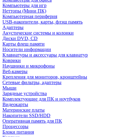
Компьютеры для игр
Неттопы (Мини ПК)
Компьютерная периферия
USB-накопители, карты, флэш память
Адаптеры
Акустические системы и колонки
Диски DVD, CD
Карты флеш памяти
Носители информации
Клавиатуры и аксессуары для клавиатур
Коврики
Наушники и микрофоны
Веб-камеры
Крепления для мониторов, кронштейны
Сетевые фильтры, адаптеры
Мыши
Зарядные устройства
Комплектующие для ПК и ноутбуков
Видеокарты
Материнские платы
Накопители SSD/HDD
Оперативная память для ПК
Процессоры
Блоки питания