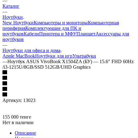
—
Каталог
—
Ноутбуки
New Ноутбуки
Компьютеры и мониторы
Компьютерная
периферия
Комплектующие для ПК и
ноутбуков
Кабели
Принтера и МФУ
Планшет
Аксессуары для
ноутбуков
—
Ноутбуки для офиса и дома
Apple MacBook
Ноутбуки для игр
Ультрабуки
—
Ноутбук ASUS VivoBook X1504ZA (БУ) — 15.6" FHD 60Hz
/i3-1215U/8GB/SSD 512GB/UHD Graphics
Артикул:
13023
155 000
тенге
Нет в наличии
Описание