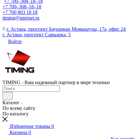
+7 700‒308‒18‒18
+7 700‒308‒18‒18
+7 700 803 18 18
timing@internet.ru
г. Астана, проспект Бауыржан Момышулы, 17а, офис 24
г. Астана, проспект Сарыарка, 5
Войти
TIMING - Ваш надежный партнер в мире техники
Каталог
По всему сайту
По каталогу
Избранные товары
0
Корзина
0
Как купить