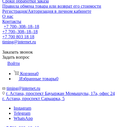
Сроки обработки заказа
Правила обмена товара или возврат его стоимости
Регистрация/Авторизация в личном кабинете
О нас
Контакты
+7 700‒308‒18‒18
+7 700‒308‒18‒18
+7 700 803 18 18
timing@internet.ru
Заказать звонок
Задать вопрос
Войти
Корзина
0
Избранные товары
0
timing@internet.ru
г. Астана, проспект Бауыржан Момышулы, 17а, офис 24
г. Астана, проспект Сарыарка, 5
Instagram
Telegram
WhatsApp