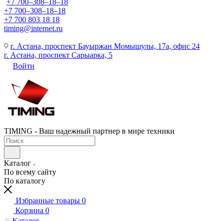
+7 700‒308‒18‒18
+7 700‒308‒18‒18
+7 700 803 18 18
timing@internet.ru
г. Астана, проспект Бауыржан Момышулы, 17а, офис 24
г. Астана, проспект Сарыарка, 5
Войти
TIMING - Ваш надежный партнер в мире техники
Каталог
По всему сайту
По каталогу
Избранные товары
0
Корзина
0
Каталог