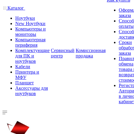
Каталог
Оформ
заказа
Ноутбуки
Спосо
New Ноутбуки
оплаты
Компьютеры и
Спосо
мониторы
достав
Компьютерная
Сроки
периферия
обрабо
Комплектующие
Сервисный
Комиссионная
заказа
для ПК и
центр
продажа
Правил
ноутбуков
обмена
Кабели
товара
Принтера и
возврат
МФУ
стоимо
Планшет
Регист
Аксессуары для
Автори
ноутбуков
в личн
кабине