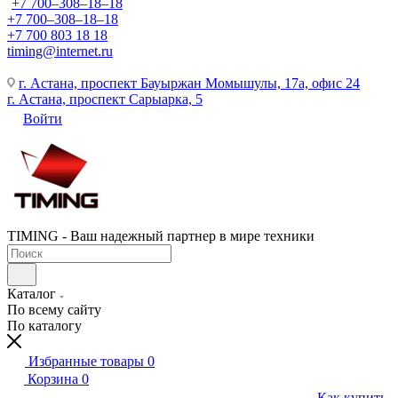
+7 700‒308‒18‒18
+7 700‒308‒18‒18
+7 700 803 18 18
timing@internet.ru
г. Астана, проспект Бауыржан Момышулы, 17а, офис 24
г. Астана, проспект Сарыарка, 5
Войти
TIMING - Ваш надежный партнер в мире техники
Каталог
По всему сайту
По каталогу
Избранные товары
0
Корзина
0
Как купить