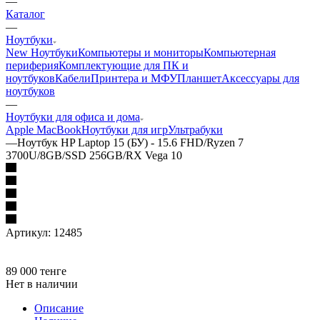
—
Каталог
—
Ноутбуки
New Ноутбуки
Компьютеры и мониторы
Компьютерная
периферия
Комплектующие для ПК и
ноутбуков
Кабели
Принтера и МФУ
Планшет
Аксессуары для
ноутбуков
—
Ноутбуки для офиса и дома
Apple MacBook
Ноутбуки для игр
Ультрабуки
—
Ноутбук HP Laptop 15 (БУ) - 15.6 FHD/Ryzen 7
3700U/8GB/SSD 256GB/RX Vega 10
Артикул:
12485
89 000
тенге
Нет в наличии
Описание