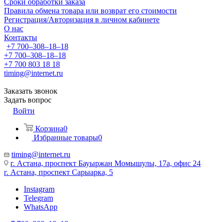
Сроки обработки заказа
Правила обмена товара или возврат его стоимости
Регистрация/Авторизация в личном кабинете
О нас
Контакты
+7 700‒308‒18‒18
+7 700‒308‒18‒18
+7 700 803 18 18
timing@internet.ru
Заказать звонок
Задать вопрос
Войти
Корзина
0
Избранные товары
0
timing@internet.ru
г. Астана, проспект Бауыржан Момышулы, 17а, офис 24
г. Астана, проспект Сарыарка, 5
Instagram
Telegram
WhatsApp