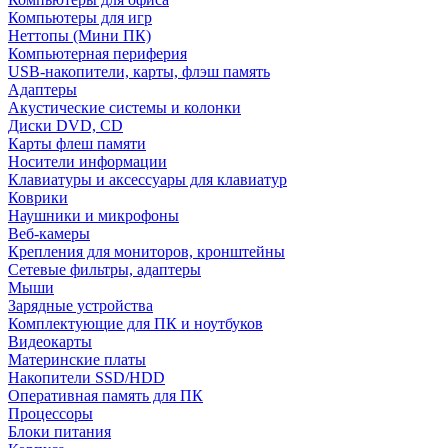
Компьютеры для игр
Неттопы (Мини ПК)
Компьютерная периферия
USB-накопители, карты, флэш память
Адаптеры
Акустические системы и колонки
Диски DVD, CD
Карты флеш памяти
Носители информации
Клавиатуры и аксессуары для клавиатур
Коврики
Наушники и микрофоны
Веб-камеры
Крепления для мониторов, кронштейны
Сетевые фильтры, адаптеры
Мыши
Зарядные устройства
Комплектующие для ПК и ноутбуков
Видеокарты
Материнские платы
Накопители SSD/HDD
Оперативная память для ПК
Процессоры
Блоки питания