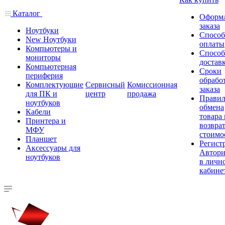
Каталог
Оформ
заказа
Ноутбуки
Спосо
New Ноутбуки
оплаты
Компьютеры и
Спосо
мониторы
достав
Компьютерная
Сроки
периферия
обрабо
Комплектующие
Сервисный
Комиссионная
заказа
для ПК и
центр
продажа
Правил
ноутбуков
обмена
Кабели
товара
Принтера и
возврат
МФУ
стоимо
Планшет
Регист
Аксессуары для
Автори
ноутбуков
в личн
кабине