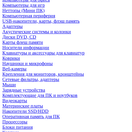
Компьютеры для игр
Неттопы (Мини ПК)
Компьютерная периферия
USB-накопители, карты, флэш память
Адаптеры
Акустические системы и колонки
Диски DVD, CD
Карты флеш памяти
Носители информации
Клавиатуры и аксессуары для клавиатур
Коврики
Наушники и микрофоны
Веб-камеры
Крепления для мониторов, кронштейны
Сетевые фильтры, адаптеры
Мыши
Зарядные устройства
Комплектующие для ПК и ноутбуков
Видеокарты
Материнские платы
Накопители SSD/HDD
Оперативная память для ПК
Процессоры
Блоки питания