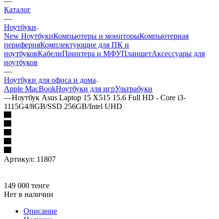
—
Каталог
—
Ноутбуки
New Ноутбуки
Компьютеры и мониторы
Компьютерная
периферия
Комплектующие для ПК и
ноутбуков
Кабели
Принтера и МФУ
Планшет
Аксессуары для
ноутбуков
—
Ноутбуки для офиса и дома
Apple MacBook
Ноутбуки для игр
Ультрабуки
—
Ноутбук Asus Laptop 15 X515 15.6 Full HD - Core i3-
1115G4/8GB/SSD 256GB/Intel UHD
Артикул:
11807
149 000
тенге
Нет в наличии
Описание