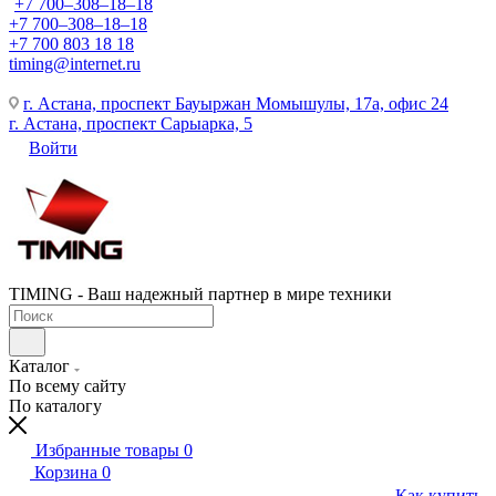
+7 700‒308‒18‒18
+7 700‒308‒18‒18
+7 700 803 18 18
timing@internet.ru
г. Астана, проспект Бауыржан Момышулы, 17а, офис 24
г. Астана, проспект Сарыарка, 5
Войти
TIMING - Ваш надежный партнер в мире техники
Каталог
По всему сайту
По каталогу
Избранные товары
0
Корзина
0
Как купить