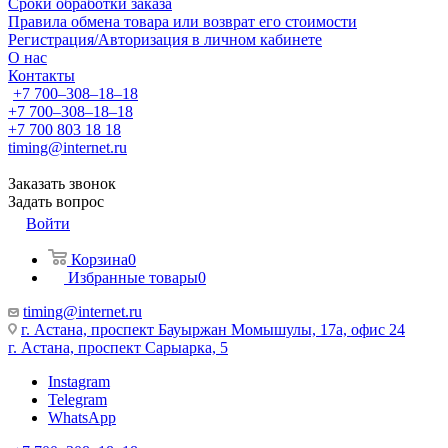
Сроки обработки заказа
Правила обмена товара или возврат его стоимости
Регистрация/Авторизация в личном кабинете
О нас
Контакты
+7 700‒308‒18‒18
+7 700‒308‒18‒18
+7 700 803 18 18
timing@internet.ru
Заказать звонок
Задать вопрос
Войти
Корзина
0
Избранные товары
0
timing@internet.ru
г. Астана, проспект Бауыржан Момышулы, 17а, офис 24
г. Астана, проспект Сарыарка, 5
Instagram
Telegram
WhatsApp