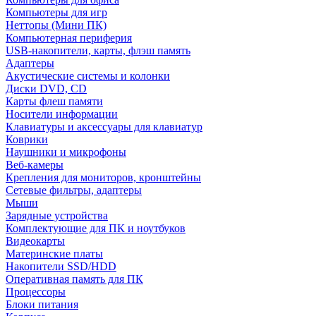
Компьютеры для игр
Неттопы (Мини ПК)
Компьютерная периферия
USB-накопители, карты, флэш память
Адаптеры
Акустические системы и колонки
Диски DVD, CD
Карты флеш памяти
Носители информации
Клавиатуры и аксессуары для клавиатур
Коврики
Наушники и микрофоны
Веб-камеры
Крепления для мониторов, кронштейны
Сетевые фильтры, адаптеры
Мыши
Зарядные устройства
Комплектующие для ПК и ноутбуков
Видеокарты
Материнские платы
Накопители SSD/HDD
Оперативная память для ПК
Процессоры
Блоки питания