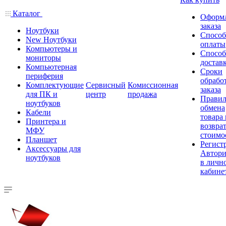
Каталог
Оформ
заказа
Ноутбуки
Спосо
New Ноутбуки
оплаты
Компьютеры и
Спосо
мониторы
достав
Компьютерная
Сроки
периферия
обрабо
Комплектующие
Сервисный
Комиссионная
заказа
для ПК и
центр
продажа
Правил
ноутбуков
обмена
Кабели
товара
Принтера и
возврат
МФУ
стоимо
Планшет
Регист
Аксессуары для
Автори
ноутбуков
в личн
кабине