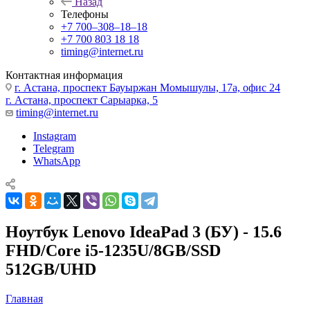
Назад
Телефоны
+7 700‒308‒18‒18
+7 700 803 18 18
timing@internet.ru
Контактная информация
г. Астана, проспект Бауыржан Момышулы, 17а, офис 24
г. Астана, проспект Сарыарка, 5
timing@internet.ru
Instagram
Telegram
WhatsApp
Ноутбук Lenovo IdeaPad 3 (БУ) - 15.6
FHD/Core i5-1235U/8GB/SSD
512GB/UHD
Главная