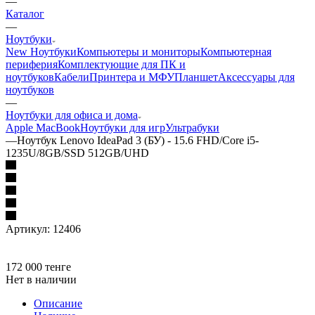
—
Каталог
—
Ноутбуки
New Ноутбуки
Компьютеры и мониторы
Компьютерная
периферия
Комплектующие для ПК и
ноутбуков
Кабели
Принтера и МФУ
Планшет
Аксессуары для
ноутбуков
—
Ноутбуки для офиса и дома
Apple MacBook
Ноутбуки для игр
Ультрабуки
—
Ноутбук Lenovo IdeaPad 3 (БУ) - 15.6 FHD/Core i5-
1235U/8GB/SSD 512GB/UHD
Артикул:
12406
172 000
тенге
Нет в наличии
Описание