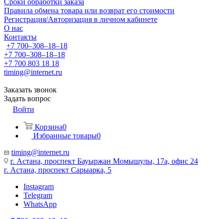
Сроки обработки заказа
Правила обмена товара или возврат его стоимости
Регистрация/Авторизация в личном кабинете
О нас
Контакты
+7 700‒308‒18‒18
+7 700‒308‒18‒18
+7 700 803 18 18
timing@internet.ru
Заказать звонок
Задать вопрос
Войти
Корзина
0
Избранные товары
0
timing@internet.ru
г. Астана, проспект Бауыржан Момышулы, 17а, офис 24
г. Астана, проспект Сарыарка, 5
Instagram
Telegram
WhatsApp