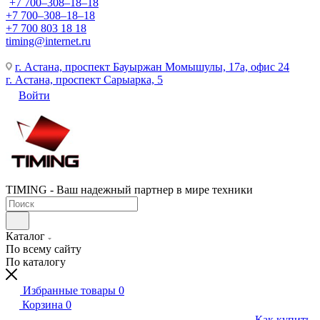
+7 700‒308‒18‒18
+7 700‒308‒18‒18
+7 700 803 18 18
timing@internet.ru
г. Астана, проспект Бауыржан Момышулы, 17а, офис 24
г. Астана, проспект Сарыарка, 5
Войти
TIMING - Ваш надежный партнер в мире техники
Каталог
По всему сайту
По каталогу
Избранные товары
0
Корзина
0
Как купить