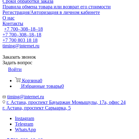
Сроки обработки заказа
Правила обмена товара или возврат его стоимости
Регистрация/Авторизация в личном кабинете
О нас
Контакты
+7 700‒308‒18‒18
+7 700‒308‒18‒18
+7 700 803 18 18
timing@internet.ru
Заказать звонок
Задать вопрос
Войти
Корзина
0
Избранные товары
0
timing@internet.ru
г. Астана, проспект Бауыржан Момышулы, 17а, офис 24
г. Астана, проспект Сарыарка, 5
Instagram
Telegram
WhatsApp