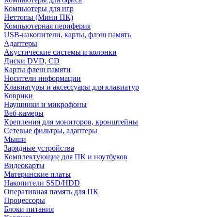
Компьютеры для игр
Неттопы (Мини ПК)
Компьютерная периферия
USB-накопители, карты, флэш память
Адаптеры
Акустические системы и колонки
Диски DVD, CD
Карты флеш памяти
Носители информации
Клавиатуры и аксессуары для клавиатур
Коврики
Наушники и микрофоны
Веб-камеры
Крепления для мониторов, кронштейны
Сетевые фильтры, адаптеры
Мыши
Зарядные устройства
Комплектующие для ПК и ноутбуков
Видеокарты
Материнские платы
Накопители SSD/HDD
Оперативная память для ПК
Процессоры
Блоки питания