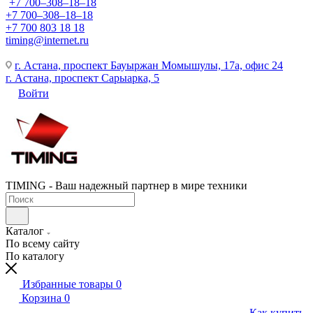
+7 700‒308‒18‒18
+7 700‒308‒18‒18
+7 700 803 18 18
timing@internet.ru
г. Астана, проспект Бауыржан Момышулы, 17а, офис 24
г. Астана, проспект Сарыарка, 5
Войти
TIMING - Ваш надежный партнер в мире техники
Каталог
По всему сайту
По каталогу
Избранные товары
0
Корзина
0
Как купить