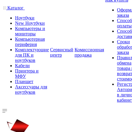
Каталог
Оформ
заказа
Ноутбуки
Спосо
New Ноутбуки
оплаты
Компьютеры и
Спосо
мониторы
достав
Компьютерная
Сроки
периферия
обрабо
Комплектующие
Сервисный
Комиссионная
заказа
для ПК и
центр
продажа
Правил
ноутбуков
обмена
Кабели
товара
Принтера и
возврат
МФУ
стоимо
Планшет
Регист
Аксессуары для
Автори
ноутбуков
в личн
кабине