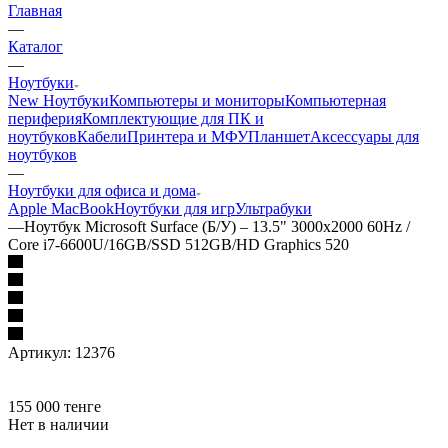
Главная
—
Каталог
—
Ноутбуки
New Ноутбуки
Компьютеры и мониторы
Компьютерная
периферия
Комплектующие для ПК и
ноутбуков
Кабели
Принтера и МФУ
Планшет
Аксессуары для
ноутбуков
—
Ноутбуки для офиса и дома
Apple MacBook
Ноутбуки для игр
Ультрабуки
—
Ноутбук Microsoft Surface (Б/У) – 13.5" 3000x2000 60Hz /
Core i7-6600U/16GB/SSD 512GB/HD Graphics 520
Артикул:
12376
155 000
тенге
Нет в наличии