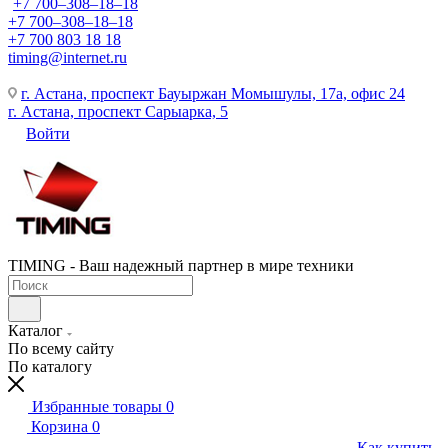
+7 700‒308‒18‒18
+7 700‒308‒18‒18
+7 700 803 18 18
timing@internet.ru
г. Астана, проспект Бауыржан Момышулы, 17а, офис 24
г. Астана, проспект Сарыарка, 5
Войти
TIMING - Ваш надежный партнер в мире техники
Каталог
По всему сайту
По каталогу
Избранные товары
0
Корзина
0
Как купить