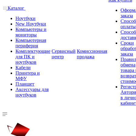
Каталог
Оформ
заказа
Ноутбуки
Спосо
New Ноутбуки
оплаты
Компьютеры и
Спосо
мониторы
достав
Компьютерная
Сроки
периферия
обрабо
Комплектующие
Сервисный
Комиссионная
заказа
для ПК и
центр
продажа
Правил
ноутбуков
обмена
Кабели
товара
Принтера и
возврат
МФУ
стоимо
Планшет
Регист
Аксессуары для
Автори
ноутбуков
в личн
кабине