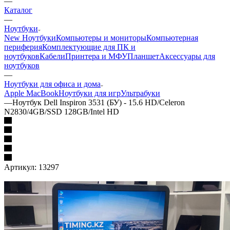
—
Каталог
—
Ноутбуки
New Ноутбуки
Компьютеры и мониторы
Компьютерная
периферия
Комплектующие для ПК и
ноутбуков
Кабели
Принтера и МФУ
Планшет
Аксессуары для
ноутбуков
—
Ноутбуки для офиса и дома
Apple MacBook
Ноутбуки для игр
Ультрабуки
—
Ноутбук Dell Inspiron 3531 (БУ) - 15.6 HD/Celeron
N2830/4GB/SSD 128GB/Intel HD
Артикул:
13297