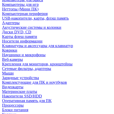
Компьютеры для игр
Неттопы (Мини ПК)
Компьютерная периферия
USB-накопители, карты, флэш память
Адаптеры
Акустические системы и колонки
Диски DVD, CD
Карты флеш памяти
Носители информации
Клавиатуры и аксессуары для клавиатур
Коврики
Наушники и микрофоны
Веб-камеры
Крепления для мониторов, кронштейны
Сетевые фильтры, адаптеры
Мыши
Зарядные устройства
Комплектующие для ПК и ноутбуков
Видеокарты
Материнские платы
Накопители SSD/HDD
Оперативная память для ПК
Процессоры
Блоки питания