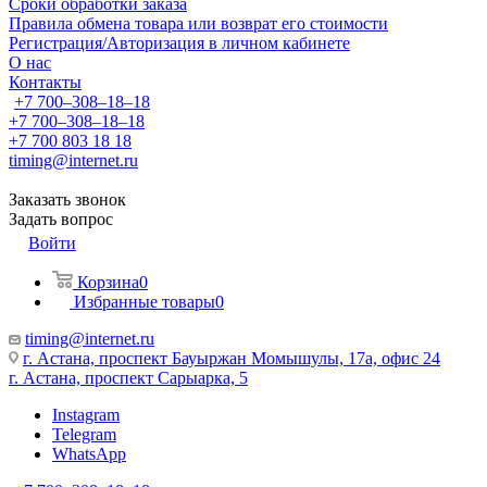
Сроки обработки заказа
Правила обмена товара или возврат его стоимости
Регистрация/Авторизация в личном кабинете
О нас
Контакты
+7 700‒308‒18‒18
+7 700‒308‒18‒18
+7 700 803 18 18
timing@internet.ru
Заказать звонок
Задать вопрос
Войти
Корзина
0
Избранные товары
0
timing@internet.ru
г. Астана, проспект Бауыржан Момышулы, 17а, офис 24
г. Астана, проспект Сарыарка, 5
Instagram
Telegram
WhatsApp