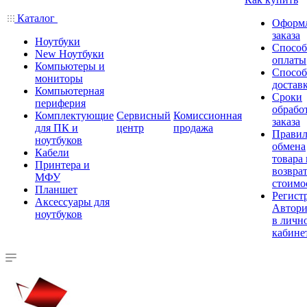
Каталог
Оформ
заказа
Ноутбуки
Спосо
New Ноутбуки
оплаты
Компьютеры и
Спосо
мониторы
достав
Компьютерная
Сроки
периферия
обрабо
Комплектующие
Сервисный
Комиссионная
заказа
для ПК и
центр
продажа
Правил
ноутбуков
обмена
Кабели
товара
Принтера и
возврат
МФУ
стоимо
Планшет
Регист
Аксессуары для
Автори
ноутбуков
в личн
кабине