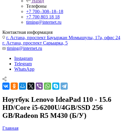
Назад
Телефоны
+7 700‒308‒18‒18
+7 700 803 18 18
timing@internet.ru
Контактная информация
г. Астана, проспект Бауыржан Момышулы, 17а, офис 24
г. Астана, проспект Сарыарка, 5
timing@internet.ru
Instagram
Telegram
WhatsApp
Ноутбук Lenovo IdeaPad 110 - 15.6
HD/Core i5-6200U/4GB/SSD 256
GB/Radeon R5 M430 (Б/У)
Главная