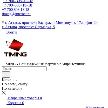
+7 700‒308‒18‒18
+7 700‒308‒18‒18
+7 700 803 18 18
timing@internet.ru
г. Астана, проспект Бауыржан Момышулы, 17а, офис 24
г. Астана, проспект Сарыарка, 5
Войти
TIMING - Ваш надежный партнер в мире техники
Каталог
По всему сайту
По каталогу
Избранные товары
0
Корзина
0
Как купить