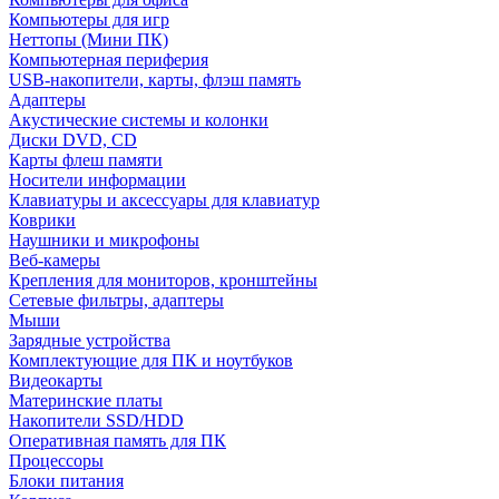
Компьютеры для игр
Неттопы (Мини ПК)
Компьютерная периферия
USB-накопители, карты, флэш память
Адаптеры
Акустические системы и колонки
Диски DVD, CD
Карты флеш памяти
Носители информации
Клавиатуры и аксессуары для клавиатур
Коврики
Наушники и микрофоны
Веб-камеры
Крепления для мониторов, кронштейны
Сетевые фильтры, адаптеры
Мыши
Зарядные устройства
Комплектующие для ПК и ноутбуков
Видеокарты
Материнские платы
Накопители SSD/HDD
Оперативная память для ПК
Процессоры
Блоки питания