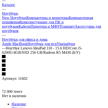
—
Каталог
—
Ноутбуки
New Ноутбуки
Компьютеры и мониторы
Компьютерная
периферия
Комплектующие для ПК и
ноутбуков
Кабели
Принтера и МФУ
Планшет
Аксессуары для
ноутбуков
—
Ноутбуки для офиса и дома
Apple MacBook
Ноутбуки для игр
Ультрабуки
—
Ноутбук Lenovo IdeaPad 110 - 15.6 HD/Core i5-
6200U/4GB/SSD 256 GB/Radeon R5 M430 (Б/У)
Артикул:
11602
72 000
тенге
Нет в наличии
Наличие