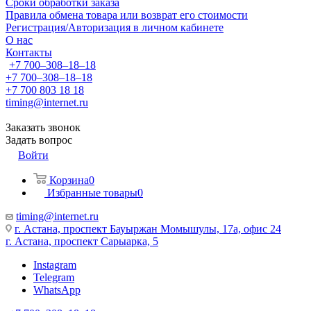
Сроки обработки заказа
Правила обмена товара или возврат его стоимости
Регистрация/Авторизация в личном кабинете
О нас
Контакты
+7 700‒308‒18‒18
+7 700‒308‒18‒18
+7 700 803 18 18
timing@internet.ru
Заказать звонок
Задать вопрос
Войти
Корзина
0
Избранные товары
0
timing@internet.ru
г. Астана, проспект Бауыржан Момышулы, 17а, офис 24
г. Астана, проспект Сарыарка, 5
Instagram
Telegram
WhatsApp