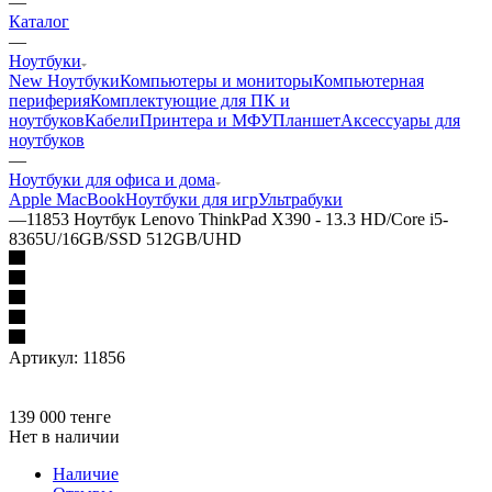
—
Каталог
—
Ноутбуки
New Ноутбуки
Компьютеры и мониторы
Компьютерная
периферия
Комплектующие для ПК и
ноутбуков
Кабели
Принтера и МФУ
Планшет
Аксессуары для
ноутбуков
—
Ноутбуки для офиса и дома
Apple MacBook
Ноутбуки для игр
Ультрабуки
—
11853 Ноутбук Lenovo ThinkPad X390 - 13.3 HD/Core i5-
8365U/16GB/SSD 512GB/UHD
Артикул:
11856
139 000
тенге
Нет в наличии
Наличие