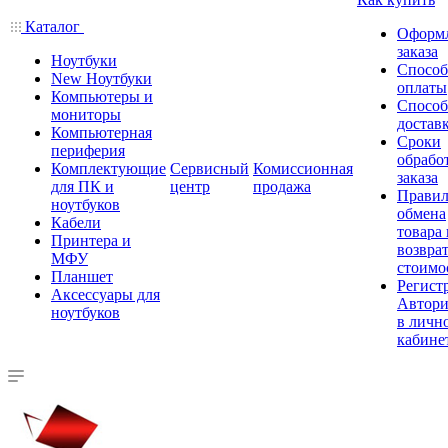
Каталог
Оформ
заказа
Ноутбуки
Спосо
New Ноутбуки
оплаты
Компьютеры и
Спосо
мониторы
достав
Компьютерная
Сроки
периферия
обрабо
Комплектующие
Сервисный
Комиссионная
заказа
для ПК и
центр
продажа
Правил
ноутбуков
обмена
Кабели
товара
Принтера и
возврат
МФУ
стоимо
Планшет
Регист
Аксессуары для
Автори
ноутбуков
в личн
кабине