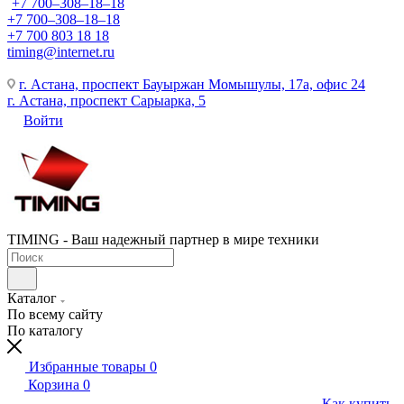
+7 700‒308‒18‒18
+7 700‒308‒18‒18
+7 700 803 18 18
timing@internet.ru
г. Астана, проспект Бауыржан Момышулы, 17а, офис 24
г. Астана, проспект Сарыарка, 5
Войти
TIMING - Ваш надежный партнер в мире техники
Каталог
По всему сайту
По каталогу
Избранные товары
0
Корзина
0
Как купить