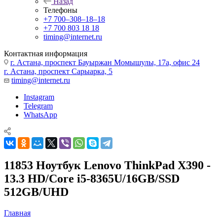
Назад
Телефоны
+7 700‒308‒18‒18
+7 700 803 18 18
timing@internet.ru
Контактная информация
г. Астана, проспект Бауыржан Момышулы, 17а, офис 24
г. Астана, проспект Сарыарка, 5
timing@internet.ru
Instagram
Telegram
WhatsApp
11853 Ноутбук Lenovo ThinkPad X390 -
13.3 HD/Core i5-8365U/16GB/SSD
512GB/UHD
Главная