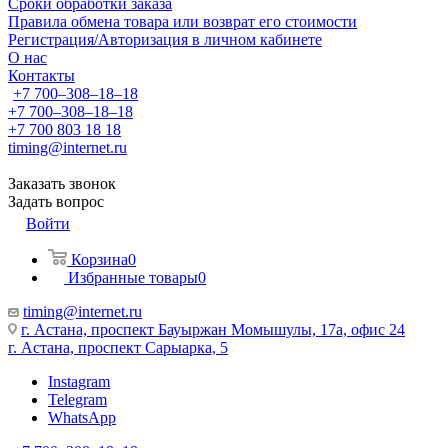
Сроки обработки заказа
Правила обмена товара или возврат его стоимости
Регистрация/Авторизация в личном кабинете
О нас
Контакты
+7 700‒308‒18‒18
+7 700‒308‒18‒18
+7 700 803 18 18
timing@internet.ru
Заказать звонок
Задать вопрос
Войти
Корзина
0
Избранные товары
0
timing@internet.ru
г. Астана, проспект Бауыржан Момышулы, 17а, офис 24
г. Астана, проспект Сарыарка, 5
Instagram
Telegram
WhatsApp