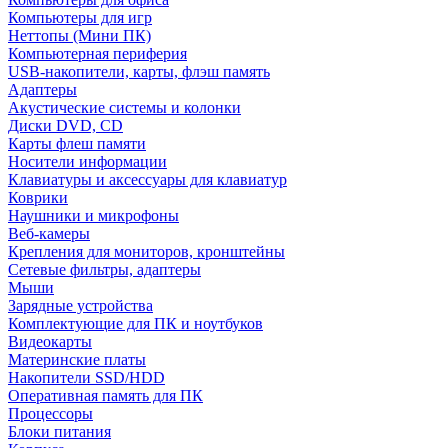
Компьютеры для игр
Неттопы (Мини ПК)
Компьютерная периферия
USB-накопители, карты, флэш память
Адаптеры
Акустические системы и колонки
Диски DVD, CD
Карты флеш памяти
Носители информации
Клавиатуры и аксессуары для клавиатур
Коврики
Наушники и микрофоны
Веб-камеры
Крепления для мониторов, кронштейны
Сетевые фильтры, адаптеры
Мыши
Зарядные устройства
Комплектующие для ПК и ноутбуков
Видеокарты
Материнские платы
Накопители SSD/HDD
Оперативная память для ПК
Процессоры
Блоки питания