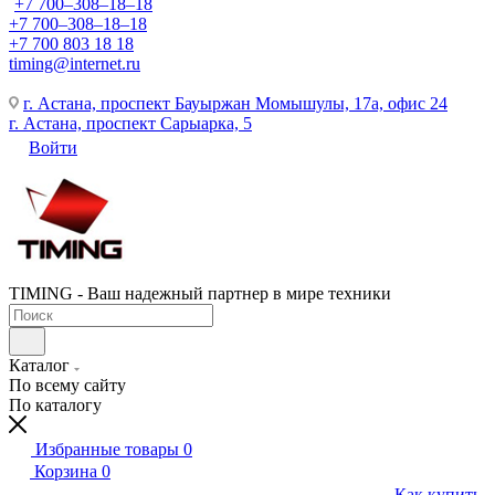
+7 700‒308‒18‒18
+7 700‒308‒18‒18
+7 700 803 18 18
timing@internet.ru
г. Астана, проспект Бауыржан Момышулы, 17а, офис 24
г. Астана, проспект Сарыарка, 5
Войти
TIMING - Ваш надежный партнер в мире техники
Каталог
По всему сайту
По каталогу
Избранные товары
0
Корзина
0
Как купить