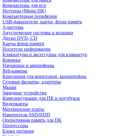
Компьютеры для игр
Неттопы (Мини ПК)
Компьютерная периферия
USB-накопители, карты, флэш память
Адаптеры
Акустические системы и колонки
Диски DVD, CD
Карты флеш памяти
Носители информации
Клавиатуры и аксессуары для клавиатур
Коврики
Наушники и микрофоны
Веб-камеры
Крепления для мониторов, кронштейны
Сетевые фильтры, адаптеры
Мыши
Зарядные устройства
Комплектующие для ПК и ноутбуков
Видеокарты
Материнские платы
Накопители SSD/HDD
Оперативная память для ПК
Процессоры
Блоки питания