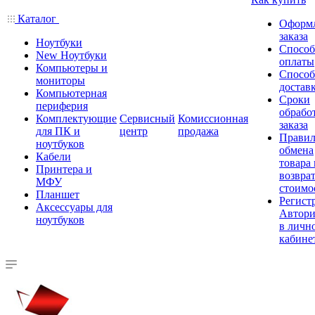
Каталог
Оформ
заказа
Ноутбуки
Спосо
New Ноутбуки
оплаты
Компьютеры и
Спосо
мониторы
достав
Компьютерная
Сроки
периферия
обрабо
Комплектующие
Сервисный
Комиссионная
заказа
для ПК и
центр
продажа
Правил
ноутбуков
обмена
Кабели
товара
Принтера и
возврат
МФУ
стоимо
Планшет
Регист
Аксессуары для
Автори
ноутбуков
в личн
кабине