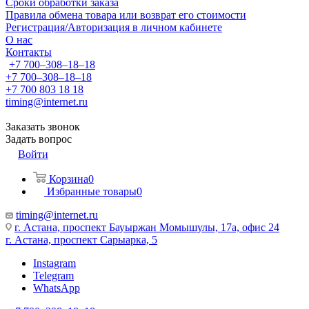
Сроки обработки заказа
Правила обмена товара или возврат его стоимости
Регистрация/Авторизация в личном кабинете
О нас
Контакты
+7 700‒308‒18‒18
+7 700‒308‒18‒18
+7 700 803 18 18
timing@internet.ru
Заказать звонок
Задать вопрос
Войти
Корзина
0
Избранные товары
0
timing@internet.ru
г. Астана, проспект Бауыржан Момышулы, 17а, офис 24
г. Астана, проспект Сарыарка, 5
Instagram
Telegram
WhatsApp