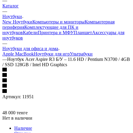
—
Каталог
—
Ноутбуки
New Ноутбуки
Компьютеры и мониторы
Компьютерная
периферия
Комплектующие для ПК и
ноутбуков
Кабели
Принтера и МФУ
Планшет
Аксессуары для
ноутбуков
—
Ноутбуки для офиса и дома
Apple MacBook
Ноутбуки для игр
Ультрабуки
—
Ноутбук Acer Aspire R3 Б/У – 11.6 HD / Pentium N3700 / 4GB
/ SSD 128GB / Intel HD Graphics
Артикул:
11951
48 000
тенге
Нет в наличии
Наличие