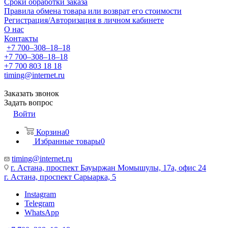
Сроки обработки заказа
Правила обмена товара или возврат его стоимости
Регистрация/Авторизация в личном кабинете
О нас
Контакты
+7 700‒308‒18‒18
+7 700‒308‒18‒18
+7 700 803 18 18
timing@internet.ru
Заказать звонок
Задать вопрос
Войти
Корзина
0
Избранные товары
0
timing@internet.ru
г. Астана, проспект Бауыржан Момышулы, 17а, офис 24
г. Астана, проспект Сарыарка, 5
Instagram
Telegram
WhatsApp