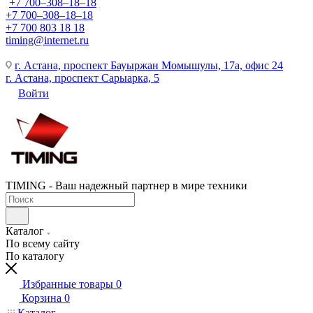
+7 700‒308‒18‒18
+7 700‒308‒18‒18
+7 700 803 18 18
timing@internet.ru
г. Астана, проспект Бауыржан Момышулы, 17а, офис 24
г. Астана, проспект Сарыарка, 5
Войти
TIMING - Ваш надежный партнер в мире техники
Каталог
По всему сайту
По каталогу
Избранные товары
0
Корзина
0
Каталог