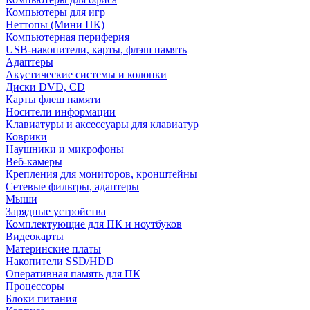
Компьютеры для игр
Неттопы (Мини ПК)
Компьютерная периферия
USB-накопители, карты, флэш память
Адаптеры
Акустические системы и колонки
Диски DVD, CD
Карты флеш памяти
Носители информации
Клавиатуры и аксессуары для клавиатур
Коврики
Наушники и микрофоны
Веб-камеры
Крепления для мониторов, кронштейны
Сетевые фильтры, адаптеры
Мыши
Зарядные устройства
Комплектующие для ПК и ноутбуков
Видеокарты
Материнские платы
Накопители SSD/HDD
Оперативная память для ПК
Процессоры
Блоки питания