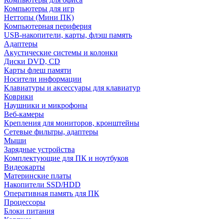
Компьютеры для игр
Неттопы (Мини ПК)
Компьютерная периферия
USB-накопители, карты, флэш память
Адаптеры
Акустические системы и колонки
Диски DVD, CD
Карты флеш памяти
Носители информации
Клавиатуры и аксессуары для клавиатур
Коврики
Наушники и микрофоны
Веб-камеры
Крепления для мониторов, кронштейны
Сетевые фильтры, адаптеры
Мыши
Зарядные устройства
Комплектующие для ПК и ноутбуков
Видеокарты
Материнские платы
Накопители SSD/HDD
Оперативная память для ПК
Процессоры
Блоки питания