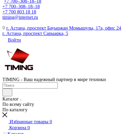
+7 700‒308‒18‒18
+7 700‒308‒18‒18
+7 700 803 18 18
timing@internet.ru
г. Астана, проспект Бауыржан Момышулы, 17а, офис 24
г. Астана, проспект Сарыарка, 5
Войти
TIMING - Ваш надежный партнер в мире техники
Каталог
По всему сайту
По каталогу
Избранные товары
0
Корзина
0
Каталог