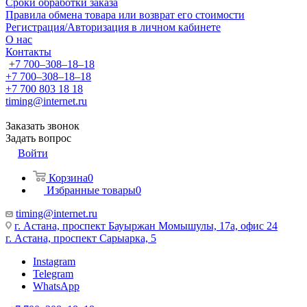
Сроки обработки заказа
Правила обмена товара или возврат его стоимости
Регистрация/Авторизация в личном кабинете
О нас
Контакты
+7 700‒308‒18‒18
+7 700‒308‒18‒18
+7 700 803 18 18
timing@internet.ru
Заказать звонок
Задать вопрос
Войти
Корзина
0
Избранные товары
0
timing@internet.ru
г. Астана, проспект Бауыржан Момышулы, 17а, офис 24
г. Астана, проспект Сарыарка, 5
Instagram
Telegram
WhatsApp