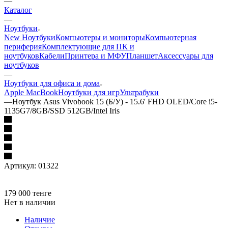
—
Каталог
—
Ноутбуки
New Ноутбуки
Компьютеры и мониторы
Компьютерная
периферия
Комплектующие для ПК и
ноутбуков
Кабели
Принтера и МФУ
Планшет
Аксессуары для
ноутбуков
—
Ноутбуки для офиса и дома
Apple MacBook
Ноутбуки для игр
Ультрабуки
—
Ноутбук Asus Vivobook 15 (Б/У) - 15.6' FHD OLED/Core i5-
1135G7/8GB/SSD 512GB/Intel Iris
Артикул:
01322
179 000
тенге
Нет в наличии
Наличие