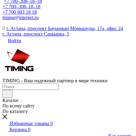
+7 700‒308‒18‒18
+7 700‒308‒18‒18
+7 700 803 18 18
timing@internet.ru
г. Астана, проспект Бауыржан Момышулы, 17а, офис 24
г. Астана, проспект Сарыарка, 5
Войти
TIMING - Ваш надежный партнер в мире техники
Каталог
По всему сайту
По каталогу
Избранные товары
0
Корзина
0
Как купить