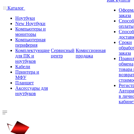
Каталог
Оформ
заказа
Ноутбуки
Спосо
New Ноутбуки
оплаты
Компьютеры и
Спосо
мониторы
достав
Компьютерная
Сроки
периферия
обрабо
Комплектующие
Сервисный
Комиссионная
заказа
для ПК и
центр
продажа
Правил
ноутбуков
обмена
Кабели
товара
Принтера и
возврат
МФУ
стоимо
Планшет
Регист
Аксессуары для
Автори
ноутбуков
в личн
кабине