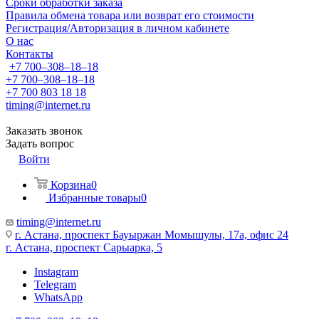
Сроки обработки заказа
Правила обмена товара или возврат его стоимости
Регистрация/Авторизация в личном кабинете
О нас
Контакты
+7 700‒308‒18‒18
+7 700‒308‒18‒18
+7 700 803 18 18
timing@internet.ru
Заказать звонок
Задать вопрос
Войти
Корзина
0
Избранные товары
0
timing@internet.ru
г. Астана, проспект Бауыржан Момышулы, 17а, офис 24
г. Астана, проспект Сарыарка, 5
Instagram
Telegram
WhatsApp