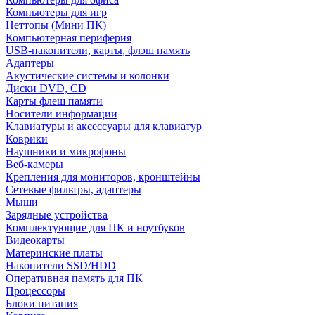
Компьютеры для игр
Неттопы (Мини ПК)
Компьютерная периферия
USB-накопители, карты, флэш память
Адаптеры
Акустические системы и колонки
Диски DVD, CD
Карты флеш памяти
Носители информации
Клавиатуры и аксессуары для клавиатур
Коврики
Наушники и микрофоны
Веб-камеры
Крепления для мониторов, кронштейны
Сетевые фильтры, адаптеры
Мыши
Зарядные устройства
Комплектующие для ПК и ноутбуков
Видеокарты
Материнские платы
Накопители SSD/HDD
Оперативная память для ПК
Процессоры
Блоки питания