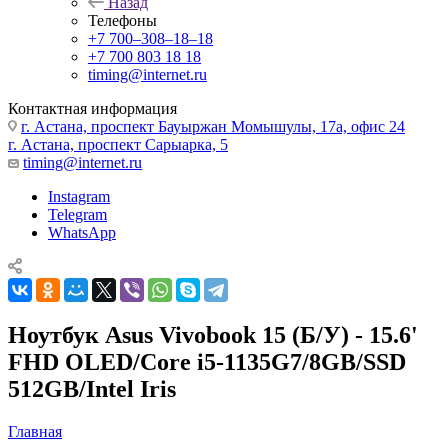
Назад
Телефоны
+7 700‒308‒18‒18
+7 700 803 18 18
timing@internet.ru
Контактная информация
г. Астана, проспект Бауыржан Момышулы, 17а, офис 24
г. Астана, проспект Сарыарка, 5
timing@internet.ru
Instagram
Telegram
WhatsApp
Ноутбук Asus Vivobook 15 (Б/У) - 15.6'
FHD OLED/Core i5-1135G7/8GB/SSD
512GB/Intel Iris
Главная