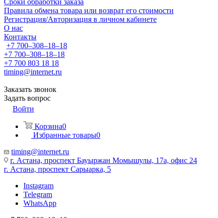
Сроки обработки заказа
Правила обмена товара или возврат его стоимости
Регистрация/Авторизация в личном кабинете
О нас
Контакты
+7 700‒308‒18‒18
+7 700‒308‒18‒18
+7 700 803 18 18
timing@internet.ru
Заказать звонок
Задать вопрос
Войти
Корзина
0
Избранные товары
0
timing@internet.ru
г. Астана, проспект Бауыржан Момышулы, 17а, офис 24
г. Астана, проспект Сарыарка, 5
Instagram
Telegram
WhatsApp