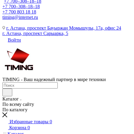
+7 700‒308‒18‒18
+7 700‒308‒18‒18
+7 700 803 18 18
timing@internet.ru
г. Астана, проспект Бауыржан Момышулы, 17а, офис 24
г. Астана, проспект Сарыарка, 5
Войти
TIMING - Ваш надежный партнер в мире техники
Каталог
По всему сайту
По каталогу
Избранные товары
0
Корзина
0
Каталог