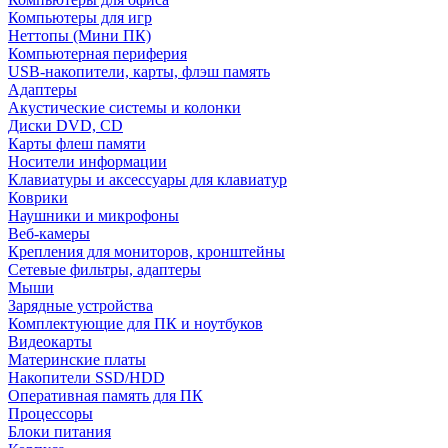
Компьютеры для игр
Неттопы (Мини ПК)
Компьютерная периферия
USB-накопители, карты, флэш память
Адаптеры
Акустические системы и колонки
Диски DVD, CD
Карты флеш памяти
Носители информации
Клавиатуры и аксессуары для клавиатур
Коврики
Наушники и микрофоны
Веб-камеры
Крепления для мониторов, кронштейны
Сетевые фильтры, адаптеры
Мыши
Зарядные устройства
Комплектующие для ПК и ноутбуков
Видеокарты
Материнские платы
Накопители SSD/HDD
Оперативная память для ПК
Процессоры
Блоки питания