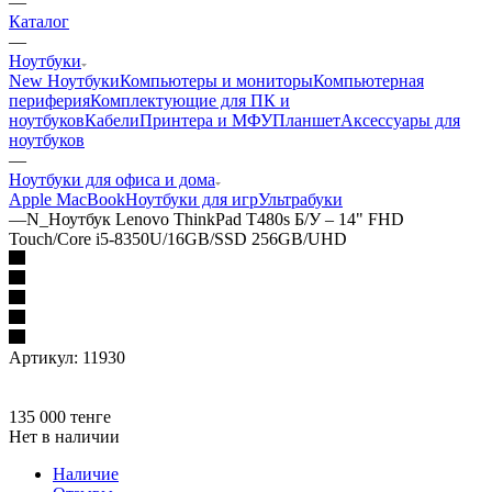
—
Каталог
—
Ноутбуки
New Ноутбуки
Компьютеры и мониторы
Компьютерная
периферия
Комплектующие для ПК и
ноутбуков
Кабели
Принтера и МФУ
Планшет
Аксессуары для
ноутбуков
—
Ноутбуки для офиса и дома
Apple MacBook
Ноутбуки для игр
Ультрабуки
—
N_Ноутбук Lenovo ThinkPad T480s Б/У – 14" FHD
Touch/Core i5-8350U/16GB/SSD 256GB/UHD
Артикул:
11930
135 000
тенге
Нет в наличии
Наличие