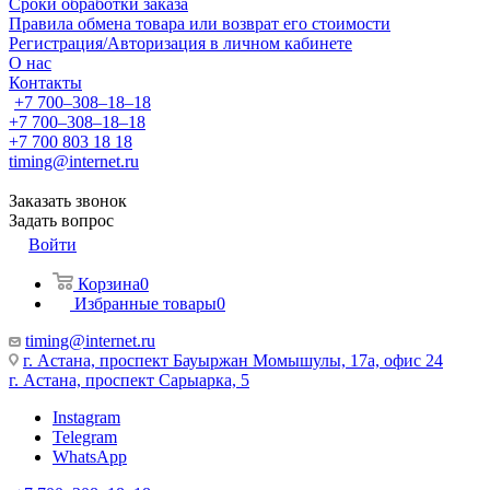
Сроки обработки заказа
Правила обмена товара или возврат его стоимости
Регистрация/Авторизация в личном кабинете
О нас
Контакты
+7 700‒308‒18‒18
+7 700‒308‒18‒18
+7 700 803 18 18
timing@internet.ru
Заказать звонок
Задать вопрос
Войти
Корзина
0
Избранные товары
0
timing@internet.ru
г. Астана, проспект Бауыржан Момышулы, 17а, офис 24
г. Астана, проспект Сарыарка, 5
Instagram
Telegram
WhatsApp