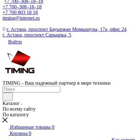
+7 700‒308‒18‒18
+7 700‒308‒18‒18
+7 700 803 18 18
timing@internet.ru
г. Астана, проспект Бауыржан Момышулы, 17а, офис 24
г. Астана, проспект Сарыарка, 5
Войти
TIMING - Ваш надежный партнер в мире техники
Каталог
По всему сайту
По каталогу
Избранные товары
0
Корзина
0
Как купить