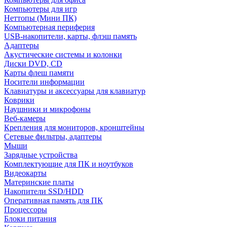
Компьютеры для игр
Неттопы (Мини ПК)
Компьютерная периферия
USB-накопители, карты, флэш память
Адаптеры
Акустические системы и колонки
Диски DVD, CD
Карты флеш памяти
Носители информации
Клавиатуры и аксессуары для клавиатур
Коврики
Наушники и микрофоны
Веб-камеры
Крепления для мониторов, кронштейны
Сетевые фильтры, адаптеры
Мыши
Зарядные устройства
Комплектующие для ПК и ноутбуков
Видеокарты
Материнские платы
Накопители SSD/HDD
Оперативная память для ПК
Процессоры
Блоки питания