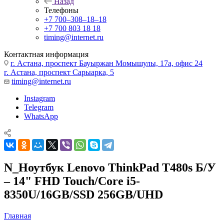
Назад
Телефоны
+7 700‒308‒18‒18
+7 700 803 18 18
timing@internet.ru
Контактная информация
г. Астана, проспект Бауыржан Момышулы, 17а, офис 24
г. Астана, проспект Сарыарка, 5
timing@internet.ru
Instagram
Telegram
WhatsApp
N_Ноутбук Lenovo ThinkPad T480s Б/У
– 14" FHD Touch/Core i5-
8350U/16GB/SSD 256GB/UHD
Главная