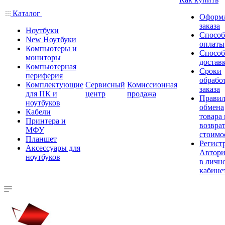
Каталог
Оформ
заказа
Ноутбуки
Спосо
New Ноутбуки
оплаты
Компьютеры и
Спосо
мониторы
достав
Компьютерная
Сроки
периферия
обрабо
Комплектующие
Сервисный
Комиссионная
заказа
для ПК и
центр
продажа
Правил
ноутбуков
обмена
Кабели
товара
Принтера и
возврат
МФУ
стоимо
Планшет
Регист
Аксессуары для
Автори
ноутбуков
в личн
кабине