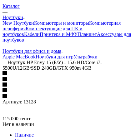
—
Каталог
—
Ноутбуки
New Ноутбуки
Компьютеры и мониторы
Компьютерная
периферия
Комплектующие для ПК и
ноутбуков
Кабели
Принтера и МФУ
Планшет
Аксессуары для
ноутбуков
—
Ноутбуки для офиса и дома
Apple MacBook
Ноутбуки для игр
Ультрабуки
—
Ноутбук HP Envy 15 (Б/У) - 15.6 HD/Core i7-
5500U/12GB/SSD 240GB/GTX 950m 4GB
Артикул:
13128
115 000
тенге
Нет в наличии
Наличие