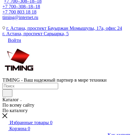
+7 700‒308‒18‒18
+7 700‒308‒18‒18
+7 700 803 18 18
timing@internet.ru
г. Астана, проспект Бауыржан Момышулы, 17а, офис 24
г. Астана, проспект Сарыарка, 5
Войти
TIMING - Ваш надежный партнер в мире техники
Каталог
По всему сайту
По каталогу
Избранные товары
0
Корзина
0
Как купить