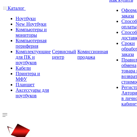
Каталог
Оформ
заказа
Ноутбуки
Спосо
New Ноутбуки
оплаты
Компьютеры и
Спосо
мониторы
достав
Компьютерная
Сроки
периферия
обрабо
Комплектующие
Сервисный
Комиссионная
заказа
для ПК и
центр
продажа
Правил
ноутбуков
обмена
Кабели
товара
Принтера и
возврат
МФУ
стоимо
Планшет
Регист
Аксессуары для
Автори
ноутбуков
в личн
кабине