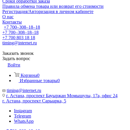
Сроки обработки заказа
Правила обмена товара или возврат его стоимости
Регистрация/Авторизация в личном кабинете
О нас
Контакты
+7 700‒308‒18‒18
+7 700‒308‒18‒18
+7 700 803 18 18
timing@internet.ru
Заказать звонок
Задать вопрос
Войти
Корзина
0
Избранные товары
0
timing@internet.ru
г. Астана, проспект Бауыржан Момышулы, 17а, офис 24
г. Астана, проспект Сарыарка, 5
Instagram
Telegram
WhatsApp