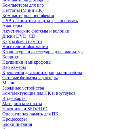
Компьютеры для игр
Неттопы (Мини ПК)
Компьютерная периферия
USB-накопители, карты, флэш память
Адаптеры
Акустические системы и колонки
Диски DVD, CD
Карты флеш памяти
Носители информации
Клавиатуры и аксессуары для клавиатур
Коврики
Наушники и микрофоны
Веб-камеры
Крепления для мониторов, кронштейны
Сетевые фильтры, адаптеры
Мыши
Зарядные устройства
Комплектующие для ПК и ноутбуков
Видеокарты
Материнские платы
Накопители SSD/HDD
Оперативная память для ПК
Процессоры
Блоки питания