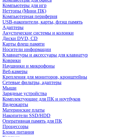
Компьютеры для игр
Неттопы (Мини ПК)
Компьютерная периферия
USB-накопители, карты, флэш память
Адаптеры
Акустические системы и колонки
Диски DVD, CD
Карты флеш памяти
Носители информации
Клавиатуры и аксессуары для клавиатур
Коврики
Наушники и микрофоны
Веб-камеры
Крепления для мониторов, кронштейны
Сетевые фильтры, адаптеры
Мыши
Зарядные устройства
Комплектующие для ПК и ноутбуков
Видеокарты
Материнские платы
Накопители SSD/HDD
Оперативная память для ПК
Процессоры
Блоки питания