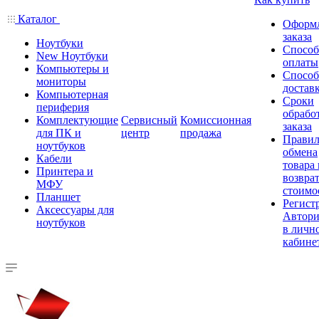
Каталог
Оформ
заказа
Ноутбуки
Спосо
New Ноутбуки
оплаты
Компьютеры и
Спосо
мониторы
достав
Компьютерная
Сроки
периферия
обрабо
Комплектующие
Сервисный
Комиссионная
заказа
для ПК и
центр
продажа
Правил
ноутбуков
обмена
Кабели
товара
Принтера и
возврат
МФУ
стоимо
Планшет
Регист
Аксессуары для
Автори
ноутбуков
в личн
кабине