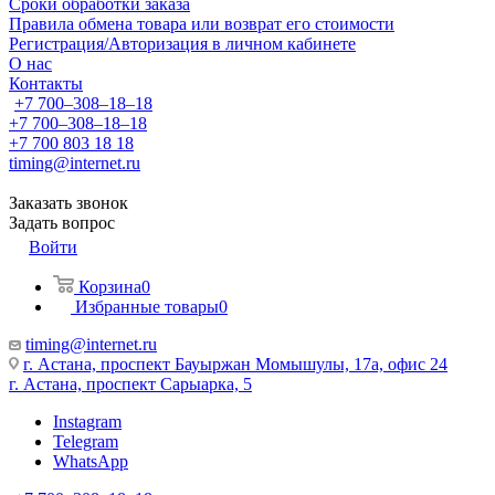
Сроки обработки заказа
Правила обмена товара или возврат его стоимости
Регистрация/Авторизация в личном кабинете
О нас
Контакты
+7 700‒308‒18‒18
+7 700‒308‒18‒18
+7 700 803 18 18
timing@internet.ru
Заказать звонок
Задать вопрос
Войти
Корзина
0
Избранные товары
0
timing@internet.ru
г. Астана, проспект Бауыржан Момышулы, 17а, офис 24
г. Астана, проспект Сарыарка, 5
Instagram
Telegram
WhatsApp