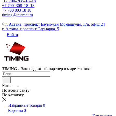
+7 700‒308‒18‒18
+7 700‒308‒18‒18
+7 700 803 18 18
timing@internet.ru
г. Астана, проспект Бауыржан Момышулы, 17а, офис 24
г. Астана, проспект Сарыарка, 5
Войти
TIMING - Ваш надежный партнер в мире техники
Каталог
По всему сайту
По каталогу
Избранные товары
0
Корзина
0
Как купить