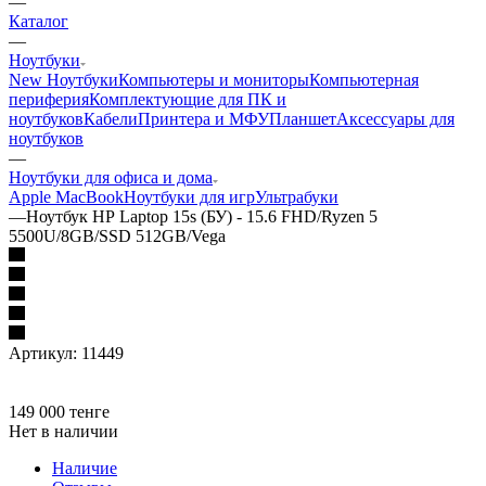
—
Каталог
—
Ноутбуки
New Ноутбуки
Компьютеры и мониторы
Компьютерная
периферия
Комплектующие для ПК и
ноутбуков
Кабели
Принтера и МФУ
Планшет
Аксессуары для
ноутбуков
—
Ноутбуки для офиса и дома
Apple MacBook
Ноутбуки для игр
Ультрабуки
—
Ноутбук НР Laptop 15s (БУ) - 15.6 FHD/Ryzen 5
5500U/8GB/SSD 512GB/Vega
Артикул:
11449
149 000
тенге
Нет в наличии
Наличие