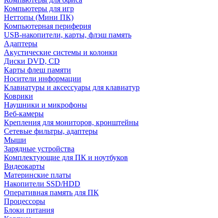
Компьютеры для игр
Неттопы (Мини ПК)
Компьютерная периферия
USB-накопители, карты, флэш память
Адаптеры
Акустические системы и колонки
Диски DVD, CD
Карты флеш памяти
Носители информации
Клавиатуры и аксессуары для клавиатур
Коврики
Наушники и микрофоны
Веб-камеры
Крепления для мониторов, кронштейны
Сетевые фильтры, адаптеры
Мыши
Зарядные устройства
Комплектующие для ПК и ноутбуков
Видеокарты
Материнские платы
Накопители SSD/HDD
Оперативная память для ПК
Процессоры
Блоки питания