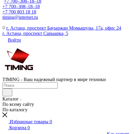
+7 700‒308‒18‒18
+7 700‒308‒18‒18
+7 700 803 18 18
timing@internet.ru
г. Астана, проспект Бауыржан Момышулы, 17а, офис 24
г. Астана, проспект Сарыарка, 5
Войти
TIMING - Ваш надежный партнер в мире техники
Каталог
По всему сайту
По каталогу
Избранные товары
0
Корзина
0
Как купить