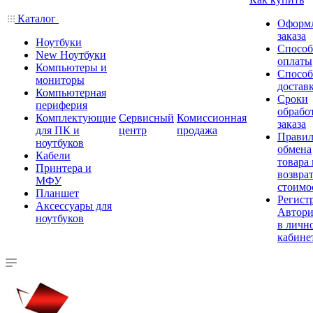
Каталог
Оформ
заказа
Ноутбуки
Спосо
New Ноутбуки
оплаты
Компьютеры и
Спосо
мониторы
достав
Компьютерная
Сроки
периферия
обрабо
Комплектующие
Сервисный
Комиссионная
заказа
для ПК и
центр
продажа
Правил
ноутбуков
обмена
Кабели
товара
Принтера и
возврат
МФУ
стоимо
Планшет
Регист
Аксессуары для
Автори
ноутбуков
в личн
кабине