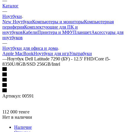
—
Каталог
—
Ноутбуки
New Ноутбуки
Компьютеры и мониторы
Компьютерная
периферия
Комплектующие для ПК и
ноутбуков
Кабели
Принтера и МФУ
Планшет
Аксессуары для
ноутбуков
—
Ноутбуки для офиса и дома
Apple MacBook
Ноутбуки для игр
Ультрабуки
—
Ноутбук Dell Latitude 7290 (БУ) - 12.5' FHD/Core i5-
8350U/8GB/SSD 256GB/Intel
Артикул:
00591
112 000
тенге
Нет в наличии
Наличие