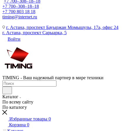
+7 700‒308‒18‒18
+7 700‒308‒18‒18
+7 700 803 18 18
timing@internet.ru
г. Астана, проспект Бауыржан Момышулы, 17а, офис 24
г. Астана, проспект Сарыарка, 5
Войти
TIMING - Ваш надежный партнер в мире техники
Каталог
По всему сайту
По каталогу
Избранные товары
0
Корзина
0
Каталог