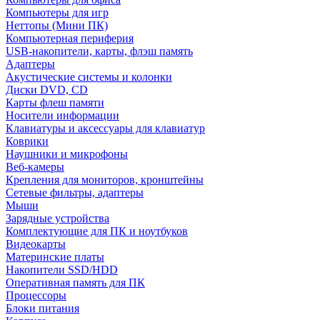
Компьютеры для игр
Неттопы (Мини ПК)
Компьютерная периферия
USB-накопители, карты, флэш память
Адаптеры
Акустические системы и колонки
Диски DVD, CD
Карты флеш памяти
Носители информации
Клавиатуры и аксессуары для клавиатур
Коврики
Наушники и микрофоны
Веб-камеры
Крепления для мониторов, кронштейны
Сетевые фильтры, адаптеры
Мыши
Зарядные устройства
Комплектующие для ПК и ноутбуков
Видеокарты
Материнские платы
Накопители SSD/HDD
Оперативная память для ПК
Процессоры
Блоки питания