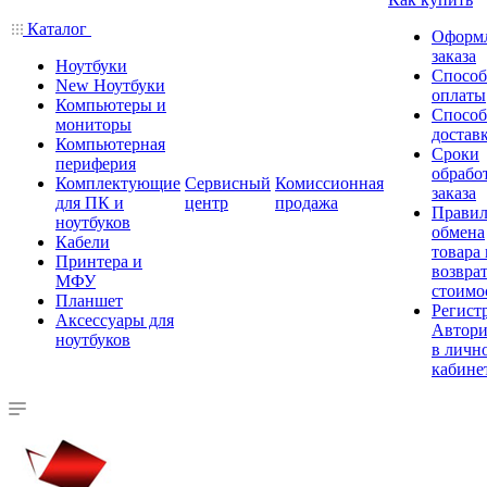
Каталог
Оформ
заказа
Ноутбуки
Спосо
New Ноутбуки
оплаты
Компьютеры и
Спосо
мониторы
достав
Компьютерная
Сроки
периферия
обрабо
Комплектующие
Сервисный
Комиссионная
заказа
для ПК и
центр
продажа
Правил
ноутбуков
обмена
Кабели
товара
Принтера и
возврат
МФУ
стоимо
Планшет
Регист
Аксессуары для
Автори
ноутбуков
в личн
кабине