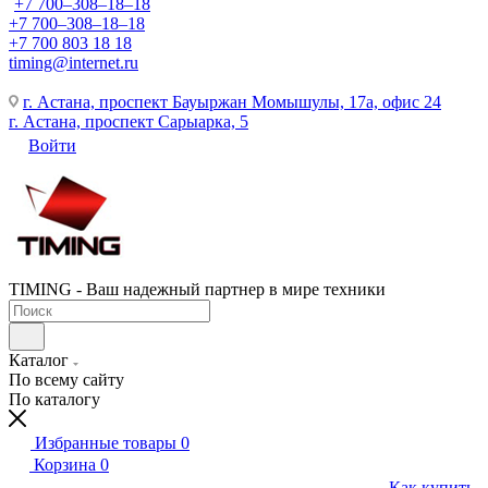
+7 700‒308‒18‒18
+7 700‒308‒18‒18
+7 700 803 18 18
timing@internet.ru
г. Астана, проспект Бауыржан Момышулы, 17а, офис 24
г. Астана, проспект Сарыарка, 5
Войти
TIMING - Ваш надежный партнер в мире техники
Каталог
По всему сайту
По каталогу
Избранные товары
0
Корзина
0
Как купить