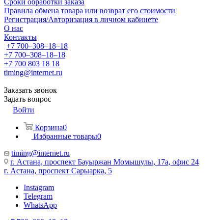
Сроки обработки заказа
Правила обмена товара или возврат его стоимости
Регистрация/Авторизация в личном кабинете
О нас
Контакты
+7 700‒308‒18‒18
+7 700‒308‒18‒18
+7 700 803 18 18
timing@internet.ru
Заказать звонок
Задать вопрос
Войти
Корзина
0
Избранные товары
0
timing@internet.ru
г. Астана, проспект Бауыржан Момышулы, 17а, офис 24
г. Астана, проспект Сарыарка, 5
Instagram
Telegram
WhatsApp