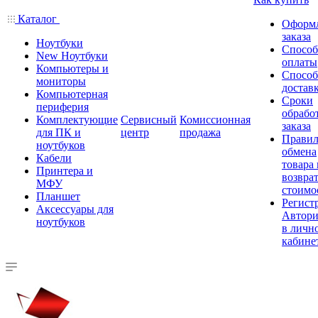
Каталог
Оформ
заказа
Ноутбуки
Спосо
New Ноутбуки
оплаты
Компьютеры и
Спосо
мониторы
достав
Компьютерная
Сроки
периферия
обрабо
Комплектующие
Сервисный
Комиссионная
заказа
для ПК и
центр
продажа
Правил
ноутбуков
обмена
Кабели
товара
Принтера и
возврат
МФУ
стоимо
Планшет
Регист
Аксессуары для
Автори
ноутбуков
в личн
кабине