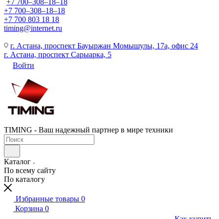
+7 700‒308‒18‒18
+7 700‒308‒18‒18
+7 700 803 18 18
timing@internet.ru
г. Астана, проспект Бауыржан Момышулы, 17а, офис 24
г. Астана, проспект Сарыарка, 5
Войти
TIMING - Ваш надежный партнер в мире техники
Каталог
По всему сайту
По каталогу
Избранные товары
0
Корзина
0
Как купить