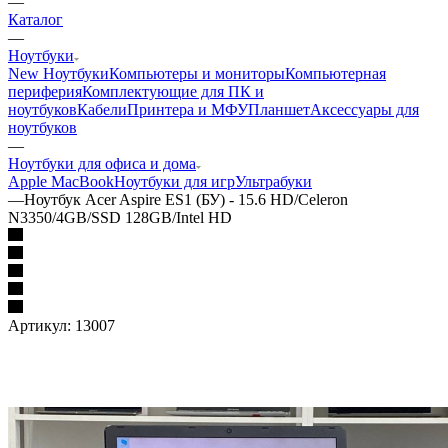
—
Каталог
—
Ноутбуки
New Ноутбуки
Компьютеры и мониторы
Компьютерная
периферия
Комплектующие для ПК и
ноутбуков
Кабели
Принтера и МФУ
Планшет
Аксессуары для
ноутбуков
—
Ноутбуки для офиса и дома
Apple MacBook
Ноутбуки для игр
Ультрабуки
—
Ноутбук Acer Aspire ES1 (БУ) - 15.6 HD/Celeron
N3350/4GB/SSD 128GB/Intel HD
Артикул:
13007