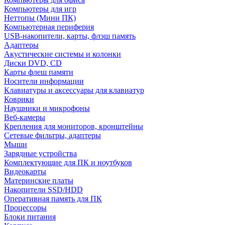
Компьютеры для игр
Неттопы (Мини ПК)
Компьютерная периферия
USB-накопители, карты, флэш память
Адаптеры
Акустические системы и колонки
Диски DVD, CD
Карты флеш памяти
Носители информации
Клавиатуры и аксессуары для клавиатур
Коврики
Наушники и микрофоны
Веб-камеры
Крепления для мониторов, кронштейны
Сетевые фильтры, адаптеры
Мыши
Зарядные устройства
Комплектующие для ПК и ноутбуков
Видеокарты
Материнские платы
Накопители SSD/HDD
Оперативная память для ПК
Процессоры
Блоки питания