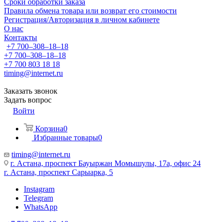
Сроки обработки заказа
Правила обмена товара или возврат его стоимости
Регистрация/Авторизация в личном кабинете
О нас
Контакты
+7 700‒308‒18‒18
+7 700‒308‒18‒18
+7 700 803 18 18
timing@internet.ru
Заказать звонок
Задать вопрос
Войти
Корзина
0
Избранные товары
0
timing@internet.ru
г. Астана, проспект Бауыржан Момышулы, 17а, офис 24
г. Астана, проспект Сарыарка, 5
Instagram
Telegram
WhatsApp