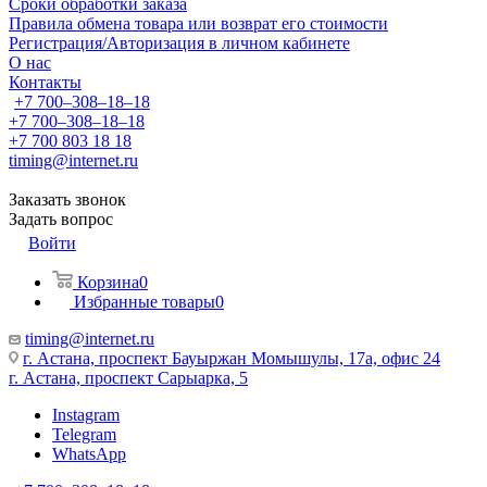
Сроки обработки заказа
Правила обмена товара или возврат его стоимости
Регистрация/Авторизация в личном кабинете
О нас
Контакты
+7 700‒308‒18‒18
+7 700‒308‒18‒18
+7 700 803 18 18
timing@internet.ru
Заказать звонок
Задать вопрос
Войти
Корзина
0
Избранные товары
0
timing@internet.ru
г. Астана, проспект Бауыржан Момышулы, 17а, офис 24
г. Астана, проспект Сарыарка, 5
Instagram
Telegram
WhatsApp