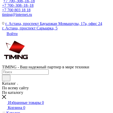
+7 700‒308‒18‒18
+7 700‒308‒18‒18
+7 700 803 18 18
timing@internet.ru
г. Астана, проспект Бауыржан Момышулы, 17а, офис 24
г. Астана, проспект Сарыарка, 5
Войти
TIMING - Ваш надежный партнер в мире техники
Каталог
По всему сайту
По каталогу
Избранные товары
0
Корзина
0
Каталог