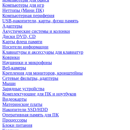
Компьютеры для игр
Неттопы (Мини ПК)
Компьютерная периферия
USB-накопители, карты, флэш память
Адаптеры
Акустические системы и колонки
Диски DVD, CD
Карты флеш памяти
Носители информации
Клавиатуры и аксессуары для клавиатур
Коврики
Наушники и микрофоны
Веб-камеры
Крепления для мониторов, кронштейны
Сетевые фильтры, адаптеры
Мыши
Зарядные устройства
Комплектующие для ПК и ноутбуков
Видеокарты
Материнские платы
Накопители SSD/HDD
Оперативная память для ПК
Процессоры
Блоки питания